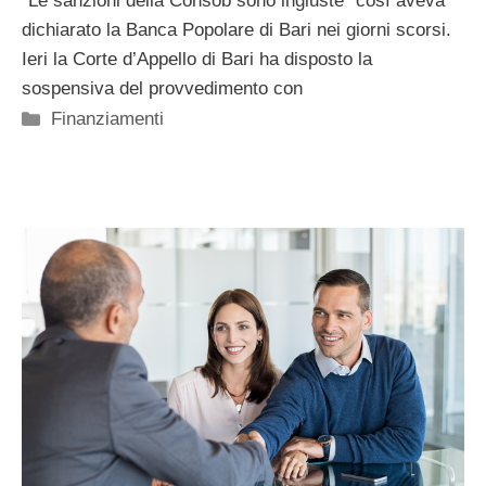
“Le sanzioni della Consob sono ingiuste” così aveva
dichiarato la Banca Popolare di Bari nei giorni scorsi.
Ieri la Corte d’Appello di Bari ha disposto la
sospensiva del provvedimento con
Categorie
Finanziamenti