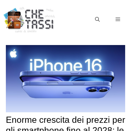
Vai
al
MEN
contenuto
Enorme crescita dei prezzi per
gli smartphone fino al 2028: le