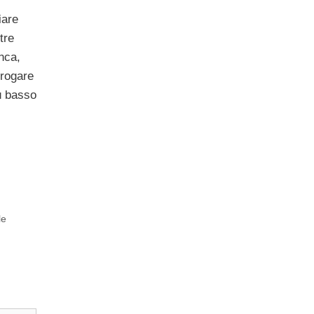
iare
tre
nca,
rrogare
ù basso
le