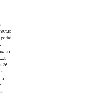
l
n mutuo
 parità
sa
pio un
 110
re 26
er
o a
n
te.