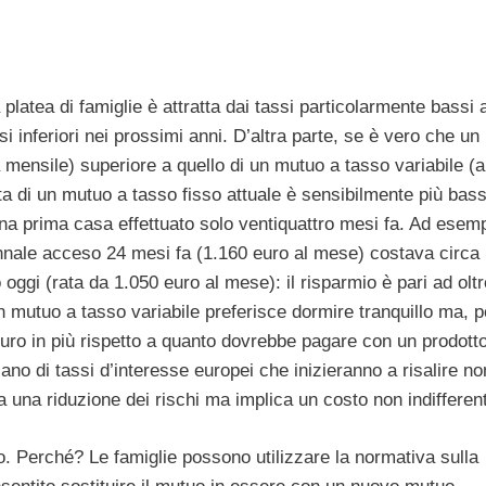
latea di famiglie è attratta dai tassi particolarmente bassi a
si inferiori nei prossimi anni. D’altra parte, se è vero che u
ta mensile) superiore a quello di un mutuo a tasso variabile (a
ata di un mutuo a tasso fisso attuale è sensibilmente più bas
 una prima casa effettuato solo ventiquattro mesi fa. Ad esem
nnale acceso 24 mesi fa (1.160 euro al mese) costava circa
 oggi (rata da 1.050 euro al mese): il risparmio è pari ad olt
un mutuo a tasso variabile preferisce dormire tranquillo ma, p
euro in più rispetto a quanto dovrebbe pagare con un prodott
ano di tassi d’interesse europei che inizieranno a risalire no
 una riduzione dei rischi ma implica un costo non indifferen
. Perché? Le famiglie possono utilizzare la normativa sulla