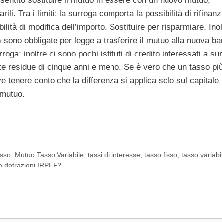
onsentito sostituire il mutuo in essere con un nuovo mutuo,
rili. Tra i limiti: la surroga comporta la possibilità di rifinanz
lità di modifica dell’importo. Sostituire per risparmiare. Inol
sono obbligate per legge a trasferire il mutuo alla nuova ba
ga: inoltre ci sono pochi istituti di credito interessati a su
ate residue di cinque anni e meno. Se è vero che un tasso pi
e tenere conto che la differenza si applica solo sul capitale
 mutuo.
isso
,
Mutuo Tasso Variabile
,
tassi di interesse
,
tasso fisso
,
tasso variabi
le detrazioni IRPEF?