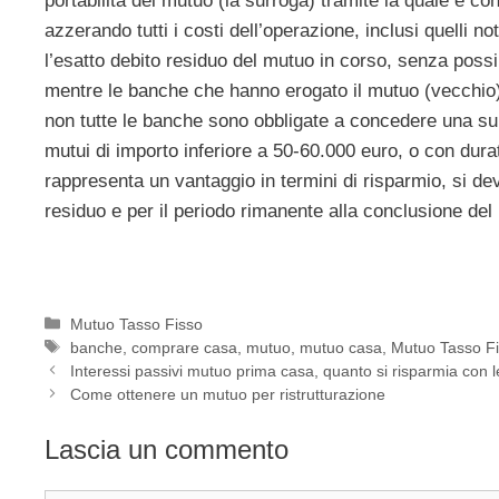
portabilità del mutuo (la surroga) tramite la quale è c
azzerando tutti i costi dell’operazione, inclusi quelli nota
l’esatto debito residuo del mutuo in corso, senza possibi
mentre le banche che hanno erogato il mutuo (vecchio) 
non tutte le banche sono obbligate a concedere una surro
mutui di importo inferiore a 50-60.000 euro, o con dur
rappresenta un vantaggio in termini di risparmio, si dev
residuo e per il periodo rimanente alla conclusione del
Categorie
Mutuo Tasso Fisso
Tag
banche
,
comprare casa
,
mutuo
,
mutuo casa
,
Mutuo Tasso F
Interessi passivi mutuo prima casa, quanto si risparmia con 
Come ottenere un mutuo per ristrutturazione
Lascia un commento