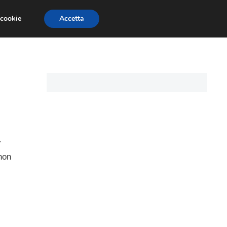
 cookie
Accetta
I PERSONALI
MUTUO TASSO VARIABILE
r
 non