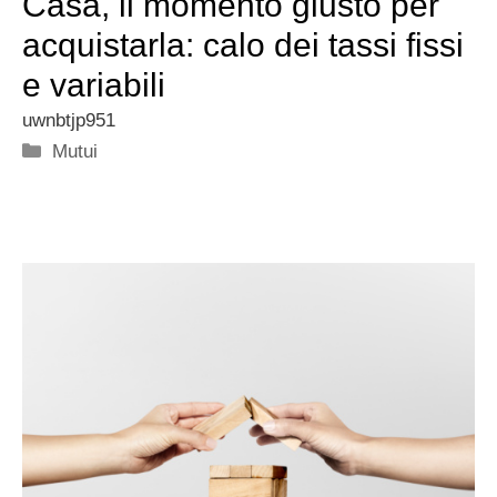
Casa, il momento giusto per
acquistarla: calo dei tassi fissi
e variabili
uwnbtjp951
Categorie
Mutui