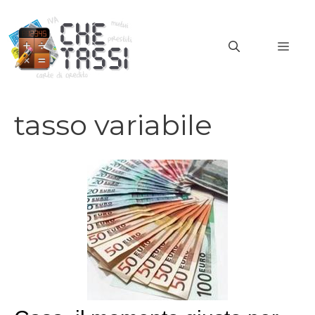
Vai
al
MEN
contenuto
tasso variabile