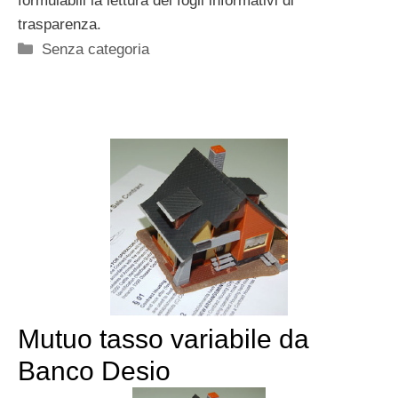
formulabili la lettura dei fogli informativi di
trasparenza.
Categorie
Senza categoria
Mutuo tasso variabile da
Banco Desio