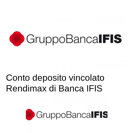
Conto deposito vincolato
Rendimax di Banca IFIS