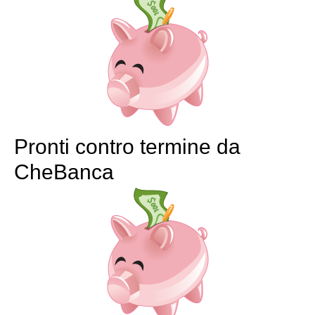
Pronti contro termine da
CheBanca