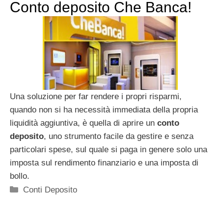
Conto deposito Che Banca!
Una soluzione per far rendere i propri risparmi,
quando non si ha necessità immediata della propria
liquidità aggiuntiva, è quella di aprire un
conto
deposito
, uno strumento facile da gestire e senza
particolari spese, sul quale si paga in genere solo una
imposta sul rendimento finanziario e una imposta di
bollo.
Categorie
Conti Deposito