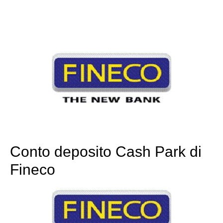
Conto deposito Cash Park di
Fineco