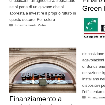
di dedicarsi all’agricoltura, soprattutto
Green 
se si parla di un giovane che si
appresta a investire il proprio futuro in
questo settore. Per coloro
Categorie
Finanziamenti
,
Mutui
disposizione d
agevolazioni 
di Bonus ene
detrazione Ir
installano ne
dispositivi pe
l’efficientam
Finanziamento a
Categorie
Finanziame