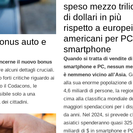
speso mezzo tril
di dollari in più
rispetto a europei
americani per PC
bonus auto e
smartphone
Quando si tratta di vendite di
oncerne il nuovo bonus
smartphone e PC, nessun me
e alcuni dettagli cruciali.
è nemmeno vicino all’Asia.
Gr
 forti critiche riguardo ai
alla sua enorme popolazione di 
do il Codacons, le
4,6 miliardi di persone, la regio
ibile solo a una
cima alla classifica mondiale d
ei cittadini.
maggiori spendaccioni per i disp
da anni. Nel 2024, si prevede c
asiatici spenderanno quasi 325
miliardi di $ in smartphone e PC