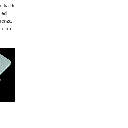
iliardi
i ed
erenza
ra più