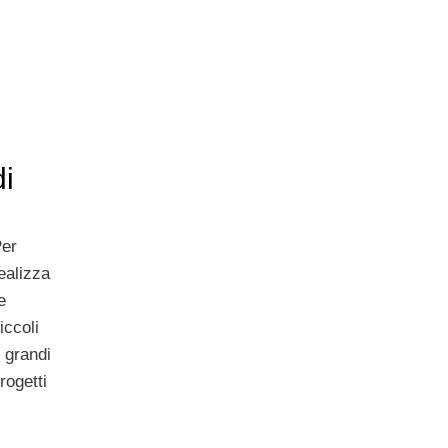
i
Per
ealizza
e
iccoli
 grandi
rogetti