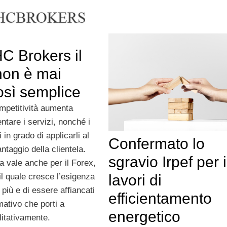
C Brokers il
non è mai
osì semplice
mpetitività aumenta
tare i servizi, nonché i
 in grado di applicarli al
Confermato lo
ntaggio della clientela.
sgravio Irpef per i
a vale anche per il Forex,
il quale cresce l’esigenza
lavori di
 più e di essere affiancati
efficientamento
rmativo che porti a
energetico
litativamente.