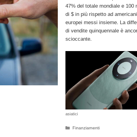
47% del totale mondiale e 100 m
di $ in più rispetto ad american
europei messi insieme. La diff
di vendite quinquennale è anco
scioccante.
asiatici
Categorie
Finanziamenti