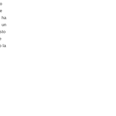
to
he
i ha
i un
sto
e
o la