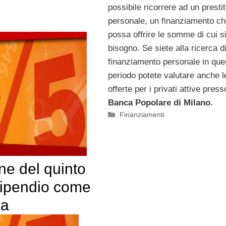
possibile ricorrere ad un presti
personale, un finanziamento c
possa offrire le somme di cui s
bisogno. Se siete alla ricerca d
finanziamento personale in que
periodo potete valutare anche l
offerte per i privati attive press
Banca Popolare di Milano.
Categorie
Finanziamenti
ne del quinto
tipendio come
na