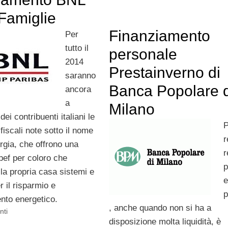
Famiglie
Finanziamento
Per
tutto il
personale
2014
Prestainverno di
saranno
Banca Popolare d
ancora
a
Milano
ei contribuenti italiani le
fiscali note sotto il nome
r
rgia, che offrono una
r
pef per coloro che
p
lla propria casa sistemi e
e
r il risparmio e
p
ento energetico.
, anche quando non si ha a
nti
disposizione molta liquidità, è