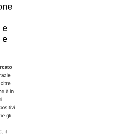
ione
 e
 e
rcato
azie
oltre
ne è in
ei
ositivi
he gli
, il