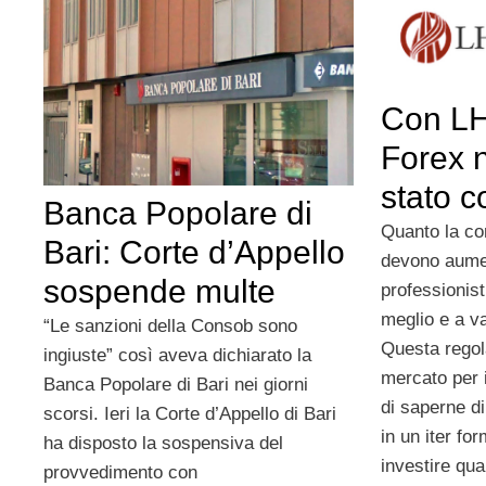
Con LH
Forex 
stato c
Banca Popolare di
Quanto la co
Bari: Corte d’Appello
devono aumen
sospende multe
professionisti
meglio e a va
“Le sanzioni della Consob sono
Questa regol
ingiuste” così aveva dichiarato la
mercato per 
Banca Popolare di Bari nei giorni
di saperne di
scorsi. Ieri la Corte d’Appello di Bari
in un iter fo
ha disposto la sospensiva del
investire qua
provvedimento con