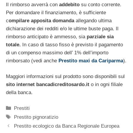
Il rimborso avverrà con
addebito
su conto corrente.
Per domandare il finanziamento, è sufficiente
c
ompilare apposita domanda
allegando ultima
dichiarazione dei redditi e/o le ultime buste paga. Il
rimborso anticipato è ammesso, sia
parziale sia
totale.
In caso di tasso fisso è previsto il pagamento
di un compenso massimo dell’ 1% dell’importo
rimborsato (vedi anche
Prestito maxi da Cariparma
).
Maggiori informazioni sul prodotto sono disponibili sul
sito internet
bancadicreditosardo.it
o in ogni filiale
della banca.
Categorie
Prestiti
Tag
Prestito pignoratizio
Prestito ecologico da Banca Regionale Europea