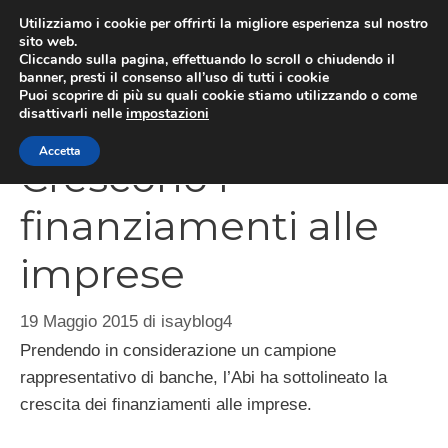
Vai
Utilizziamo i cookie per offrirti la migliore esperienza sul nostro
al
sito web.
Cliccando sulla pagina, effettuando lo scroll o chiudendo il
MEN
contenuto
banner, presti il consenso all’uso di tutti i cookie
Puoi scoprire di più su quali cookie stiamo utilizzando o come
disattivarli nelle
impostazioni
Accetta
Crescono i
finanziamenti alle
imprese
19 Maggio 2015
di
isayblog4
Prendendo in considerazione un campione
rappresentativo di banche, l’Abi ha sottolineato la
crescita dei finanziamenti alle imprese.