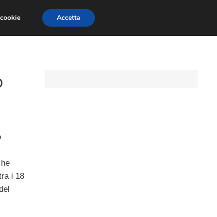
 cookie
Accetta
I PERSONALI
MUTUO TASSO VARIABILE
o
o
che
ra i 18
del