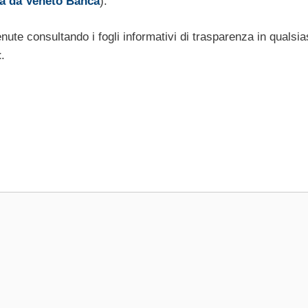
ta da Veneto Banca
).
ute consultando i fogli informativi di trasparenza in qualsia
t
.