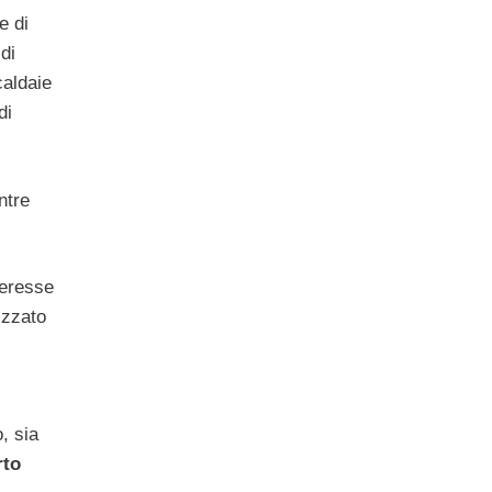
e di
di
caldaie
di
ntre
teresse
izzato
, sia
rto