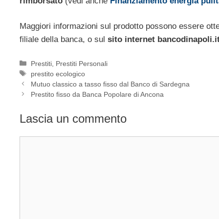
rimborsato
(vedi anche
Finanziamento energia puli
Maggiori informazioni sul prodotto possono essere otten
filiale della banca, o sul
sito internet bancodinapoli.i
Categorie
Prestiti
,
Prestiti Personali
Tag
prestito ecologico
Mutuo classico a tasso fisso dal Banco di Sardegna
Prestito fisso da Banca Popolare di Ancona
Lascia un commento
Commento