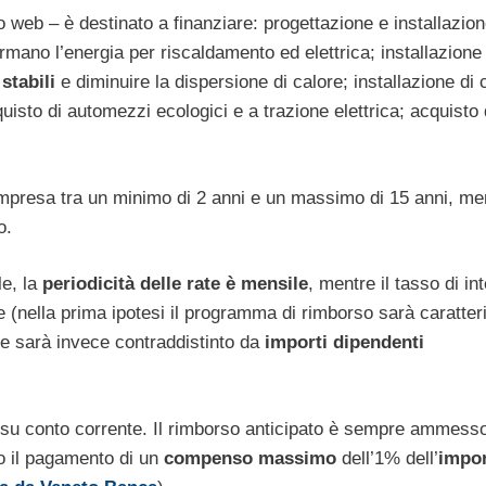
to web – è destinato a finanziare: progettazione e installazion
formano l’energia per riscaldamento ed elettrica; installazione 
stabili
e diminuire la dispersione di calore; installazione di 
isto di automezzi ecologici e a trazione elettrica; acquisto 
presa tra un minimo di 2 anni e un massimo di 15 anni, me
o.
le, la
periodicità delle rate è mensile
, mentre il tasso di in
e (nella prima ipotesi il programma di rimborso sarà caratter
ile sarà invece contraddistinto da
importi dipendenti
o su conto corrente. Il rimborso anticipato è sempre ammesso
sto il pagamento di un
compenso massimo
dell’1% dell’
impo