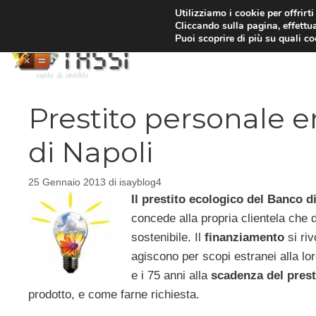
Vai
Utilizziamo i cookie per offrirt
Cliccando sulla pagina, effettua
al
Puoi scoprire di più su quali c
contenuto
Prestito personale e
di Napoli
25 Gennaio 2013
di
isayblog4
Il prestito ecologico del Banco d
concede alla propria clientela che 
sostenibile. Il
finanziamento
si riv
agiscono per scopi estranei alla lor
e i 75 anni alla
scadenza del prest
prodotto, e come farne richiesta.