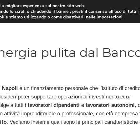
i la migliore esperienza sul nostro sito web.
ndo lo scroll o chiudendo il banner, presti il consenso all’uso di tutti i
ookie stiamo utilizzando o come disattivarli nelle
impostazioni
MUTUI PRIMA CASA
PRESTIT
nergia pulita dal Banc
i Napoli
è un finanziamento personale che l’istituto di credit
desideri poter supportare operazioni di investimento eco-
olge a tutti i
lavoratori dipendenti
e
lavoratori autonomi
, 
o attività imprenditoriale o professionale, con età compresa t
ito
. Vediamo insieme quali sono le principali caratteristiche 