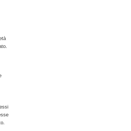
età
ato.
e
essi
resse
to.