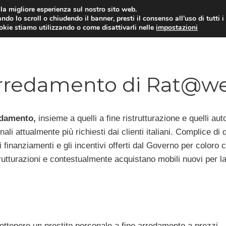
i la migliore esperienza sul nostro sito web.
ndo lo scroll o chiudendo il banner, presti il consenso all’uso di tutti i
ookie stiamo utilizzando o come disattivarli nelle
impostazioni
MUTUI PRIMA CASA
PRESTIT
 arredamento di Rat@w
edamento,
insieme a quelli a fine ristrutturazione e quelli aut
onali attualmente più richiesti dai clienti italiani. Complice di
i finanziamenti e gli incentivi offerti dal Governo per coloro 
trutturazioni e contestualmente acquistano mobili nuovi per l
ottenere un prestito personale a fine arredamento a prezzi