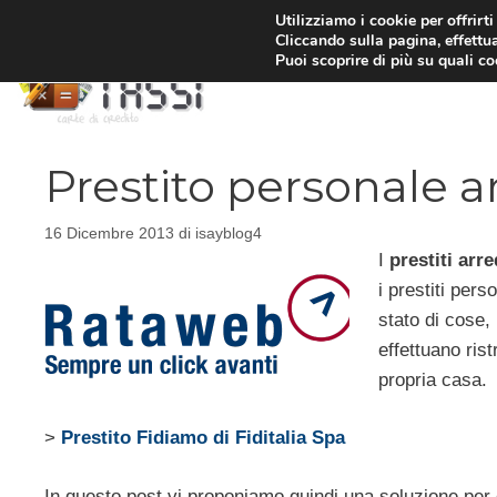
Vai
Utilizziamo i cookie per offrirt
Cliccando sulla pagina, effettua
al
Puoi scoprire di più su quali c
contenuto
Prestito personale
16 Dicembre 2013
di
isayblog4
I
prestiti arr
i prestiti pers
stato di cose, 
effettuano ris
propria casa.
>
Prestito Fidiamo di Fiditalia Spa
In questo post vi proponiamo quindi una soluzione per 