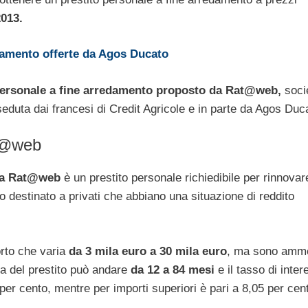
2013.
ziamento offerte da Agos Ducato
personale a fine arredamento proposto da
Rat@web,
soci
seduta dai francesi di Credit Agricole e in parte da Agos Duc
at@web
a
Rat@web
è un prestito personale richiedibile per rinnovar
to destinato a privati che abbiano una situazione di reddito
rto che varia
da 3 mila euro a 30 mila euro
, ma sono amm
ata del prestito può andare
da 12 a 84 mesi
e il tasso di inte
 per cento, mentre per importi superiori è pari a 8,05 per cen