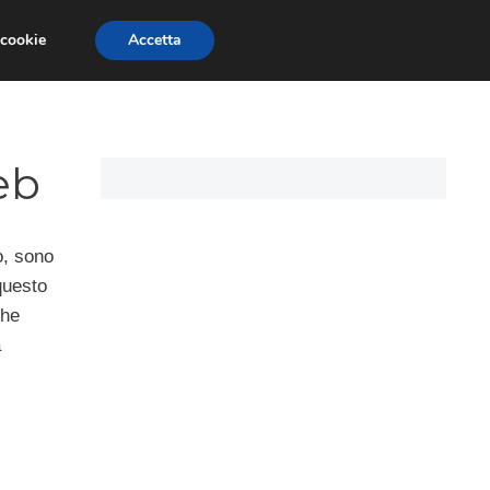
 cookie
Accetta
I PERSONALI
MUTUO TASSO VARIABILE
eb
o, sono
 questo
che
a