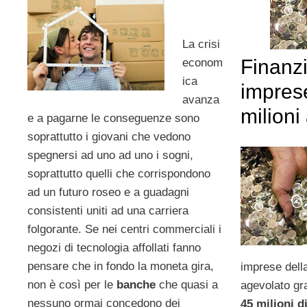
La crisi
Finanzi
econom
ica
impres
avanza
milioni
e a pagarne le conseguenze sono
soprattutto i giovani che vedono
spegnersi ad uno ad uno i sogni,
soprattutto quelli che corrispondono
ad un futuro roseo e a guadagni
consistenti uniti ad una carriera
folgorante. Se nei centri commerciali i
negozi di tecnologia affollati fanno
pensare che in fondo la moneta gira,
imprese dell
non è così per le
banche
che quasi a
agevolato gr
nessuno ormai concedono dei
45 milioni d