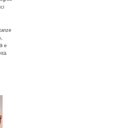
ici
stanze
s,
i e
vità