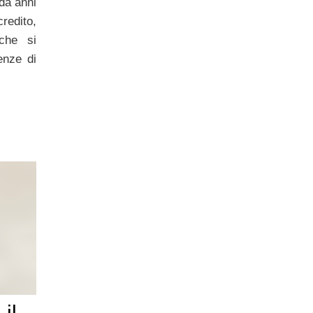
da anni
credito,
 che si
enze di
il