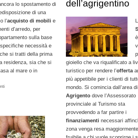
dell’agrigentino
ancora lo spostamento di
redisposizione di una
o l’
acquisto di mobili
e
enti d’arredo, per
S
appartamento sulla base
è
 specifiche necessità e
v
che si tratti della prima
p
a residenza, sia che si
gioiello che va riqualificato a liv
 casa al mare o in
turistico per rendere l’
offerta
a
più appetibile per i clienti di tutt
nti
mondo. Si comincia dall’area di
Agrigento
dove l’Assessorato
provinciale al Turismo sta
provvedendo a far partire i
finanziamenti
necessari affinc
zona venga resa maggiorment
fruibile a chi vuole scoprirne i 