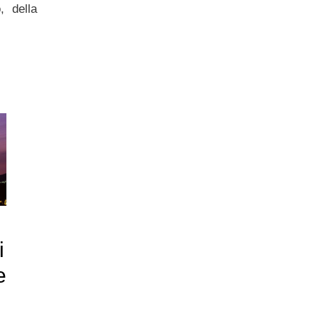
, della
i
e