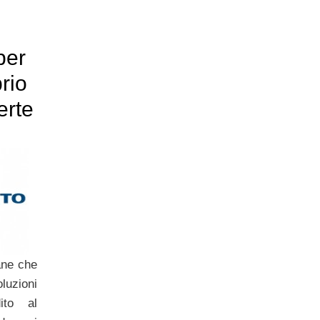
per
rio
erte
iane che
uzioni
ito al