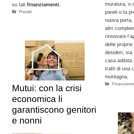
muratura, o 
su tali
finanziamenti
.
Categorie
Prestiti
pareti o la p
nuova porta, 
altri complem
rinnovare l’
delle proprie
desideri, sia 
casa adibita 
tratti di una
montagna.
Categorie
Finanziame
Mutui: con la crisi
economica li
garantiscono genitori
e nonni