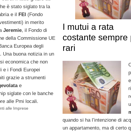
e è stato siglato tra la
bria e il
FEI
(Fondo
vestimenti) in merito
I mutui a rata
ma
Jeremie
, il Fondo di
costante sempre 
one della Commissione UE
rari
(Banca Europea degli
. Una buona notizia in un
risi economica che non
O
li e i Fondi Europei
p
iti grazie a strumenti
gevolata
e
r
hip siglate con le banche
r
e alle Pmi locali.
ti alle Imprese
quando si ha l’intenzione di acq
un appartamento, ma di certo qu