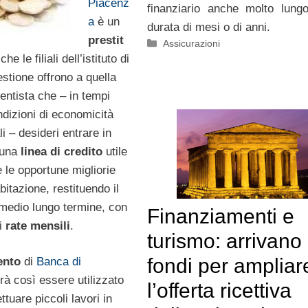
Piacenz
finanziario anche molto lungo
a
è un
durata di mesi o di anni.
prestit
Categorie
Assicurazioni
che le filiali dell’istituto di
estione offrono a quella
rentista che – in tempi
ndizioni di economicità
i – desideri entrare in
 una
linea di credito
utile
 le opportune migliorie
bitazione, restituendo il
medio lungo termine, con
Finanziamenti e
i
rate mensili
.
turismo: arrivano 
fondi per ampliar
ento
di
Banca di
rà così essere utilizzato
l’offerta ricettiva
ttuare piccoli lavori in