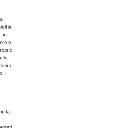
La
icilia
 un
ero e
roprio
ello
ncora
o il
hé la
e
segreti