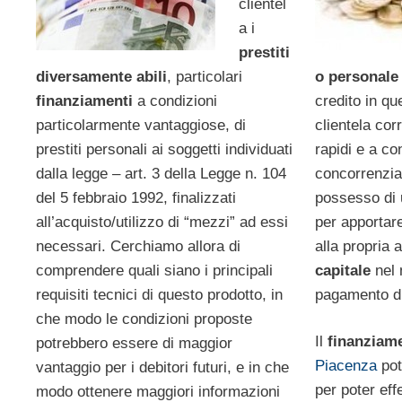
clientel
a i
prestiti
diversamente abili
, particolari
o personale
finanziamenti
a condizioni
credito in qu
particolarmente vantaggiose, di
clientela cor
prestiti personali ai soggetti individuati
rapidi e a co
dalla legge – art. 3 della Legge n. 104
concorrenzial
del 5 febbraio 1992, finalizzati
possesso di
all’acquisto/utilizzo di “mezzi” ad essi
per apportare
necessari. Cerchiamo allora di
alla propria a
comprendere quali siano i principali
capitale
nel 
requisiti tecnici di questo prodotto, in
pagamento d
che modo le condizioni proposte
Il
finanziam
potrebbero essere di maggior
Piacenza
pot
vantaggio per i debitori futuri, e in che
per poter effe
modo ottenere maggiori informazioni