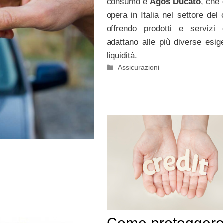
consumo è
Agos Ducato
, che 
opera in Italia nel settore del 
offrendo prodotti e servizi
adattano alle più diverse esig
liquidità.
Categorie
Assicurazioni
Come proteggere 