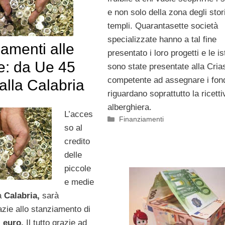
e non solo della zona degli stor
templi. Quarantasette società
specializzate hanno a tal fine
amenti alle
presentato i loro progetti e le i
e: da Ue 45
sono state presentate alla Cria
competente ad assegnare i fond
 alla Calabria
riguardano soprattutto la ricetti
alberghiera.
L’acces
Categorie
Finanziamenti
so al
credito
delle
piccole
e medie
a
Calabria,
sarà
azie allo stanziamento di
i euro.
Il tutto grazie ad