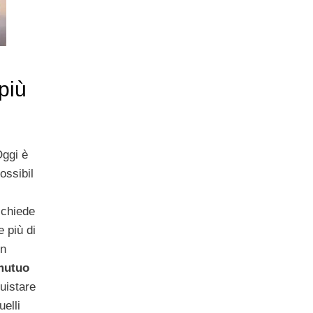
più
ggi è
ossibil
e
ichiede
e più di
un
mutuo
uistare
elli