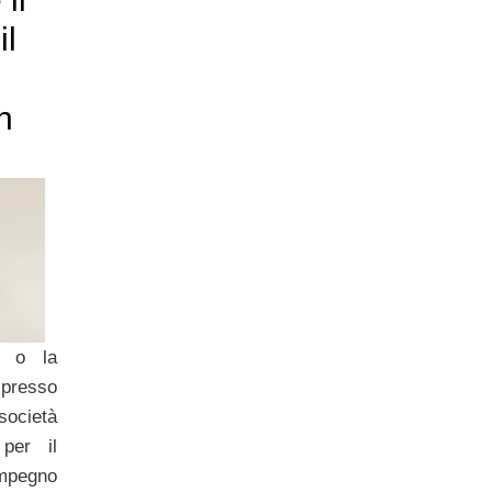
il
n
o o la
 presso
società
per il
 impegno