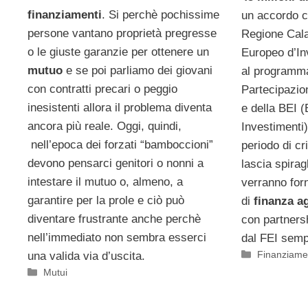
finanziamenti
. Si perchè pochissime
un accordo ch
persone vantano proprietà pregresse
Regione Cala
o le giuste garanzie per ottenere un
Europeo d’In
mutuo
e se poi parliamo dei giovani
al program
con contratti precari o peggio
Partecipazi
inesistenti allora il problema diventa
e della BEI 
ancora più reale. Oggi, quindi,
Investimenti)
nell’epoca dei forzati “bamboccioni”
periodo di c
devono pensarci genitori o nonni a
lascia spirag
intestare il mutuo o, almeno, a
verranno forn
garantire per la prole e ciò può
di
finanza a
diventare frustrante anche perchè
con partners
nell’immediato non sembra esserci
dal FEI sempr
Categorie
Finanziamen
una valida via d’uscita.
Categorie
Mutui