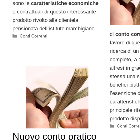
sono le
caratteristiche economiche
e contrattuali di questo interessante
prodotto rivolto alla clientela
pensionata dell’istituto marchigiano.
di
conto cor
Categorie
Conti Correnti
favore di que
ricerca di un
completo, a 
altresì in gra
stessa una se
benefici piut
l’esenzione d
caratteristich
principale ri
prodotto dis
Categorie
Conti Corre
Nuovo conto pratico