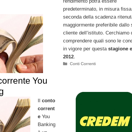
rendimento potrà essere
predeterminato, in misura fissa
seconda della scadenza ritenut
maggiormente preferibile dallo
cliente dell’istituto. Cerchiamo 
comprendere quali sono le cond
in vigore per questa
stagione e
2012
.
Categorie
Conti Correnti
corrente You
g
Il
conto
corrent
e
You
Banking