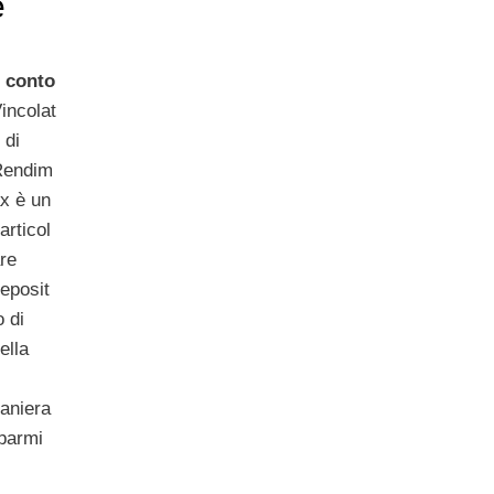
e
l
conto
incolat
 di
Rendim
x è un
articol
re
eposit
 di
ella
maniera
sparmi