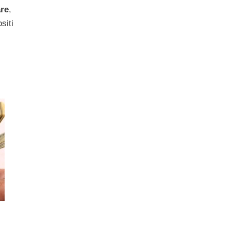
re
,
siti