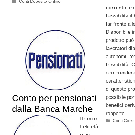
Categorie
Conti Deposito Online
corrente
, e 
flessibilità i
far fronte al
Disponibile in
prodotto può 
lavoratori di
autonomi, mo
flessibilità.
comprendere 
caratteristic
di questo pr
Conto per pensionati
possibile por
benefici deriv
dalla Banca Marche
rapporto.
Il conto
Categorie
Conti Corre
Felicetà
è un