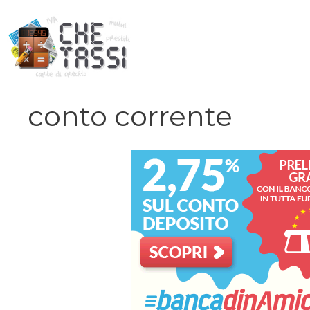
Vai
al
contenuto
conto corrente