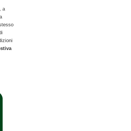
, a
a
 stesso
di
izioni
stiva