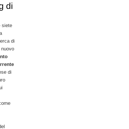
g di
 siete
la
cerca di
 nuovo
nto
rrente
ese di
uro
ui
 come
del