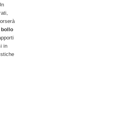
Un
ati,
borserà
 bollo
apporti
i in
istiche