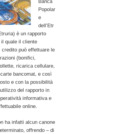
Banca
Popolar
e
dell’Etr
truria) è un rapporto
l quale il cliente
di credito può effettuare le
razioni (bonifici,
lette, ricarica cellulare,
e carte bancomat, e così
osto e con la possibilità
’utilizzo del rapporto in
’operatività informativa e
fettuabile online.
on ha infatti alcun canone
eterminato, offrendo – di