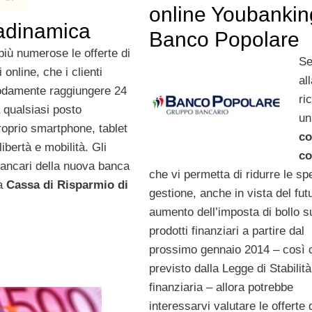
online Youbankin
cadinamica
Banco Popolare
iù numerose le offerte di
Se
 online, che i clienti
al
damente raggiungere 24
ri
 qualsiasi posto
un
proprio smartphone, tablet
co
libertà e mobilità. Gli
co
 bancari della nuova banca
che vi permetta di ridurre le sp
la
Cassa di Risparmio di
gestione, anche in vista del fut
aumento dell’imposta di bollo s
prodotti finanziari a partire dal
prossimo gennaio 2014 – così
previsto dalla Legge di Stabilità
finanziaria – allora potrebbe
interessarvi valutare le offerte 