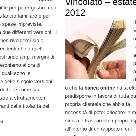
Vincolato – estat
utile per poter gestire con
2012
l bilancio familiare e per
I
le spese impreviste.
V
 due differenti versioni, il
o
ben rivolgersi sia ai
pendenti che a quelli
a
strando ampi margini di
p
 Cerchiamo allora di
a
quali sono le
d
he delle singole versioni
o che la
banca online
ha scelto
odotto, e come sia
predisporre in favore di tutta qu
tare a sfruttamento i
propria clientela che abbia la
anti dalla titolarità del
necessità di poter allocare in 
sicura e trasparente i propri ri
nti
all’interno di un rapporto il cui