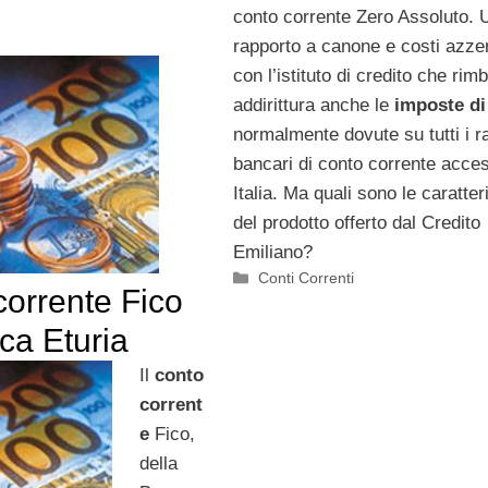
conto corrente Zero Assoluto. 
rapporto a canone e costi azzer
con l’istituto di credito che rim
addirittura anche le
imposte di
normalmente dovute su tutti i r
bancari di conto corrente acces
Italia. Ma quali sono le caratter
del prodotto offerto dal Credito
Emiliano?
Categorie
Conti Correnti
corrente Fico
ca Eturia
Il
conto
corrent
e
Fico,
della