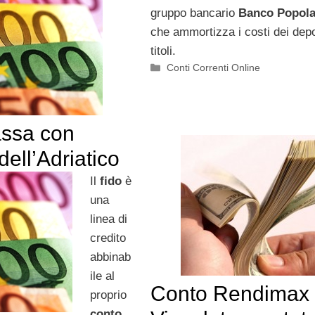
gruppo bancario
Banco Popola
che ammortizza i costi dei depo
titoli.
Categorie
Conti Correnti Online
assa con
ell’Adriatico
Il
fido
è
una
linea di
credito
abbinab
ile al
Conto Rendimax
proprio
conto