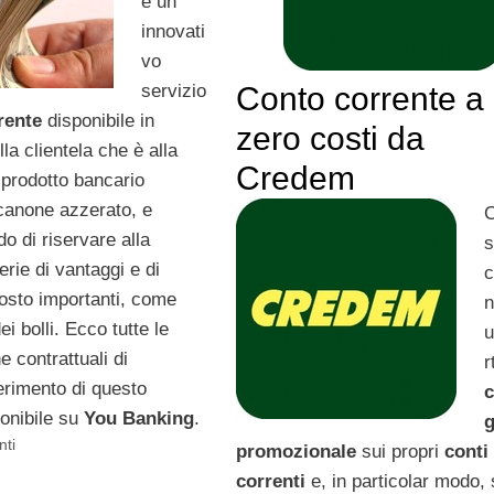
è un
innovati
vo
servizio
Conto corrente a
rente
disponibile in
zero costi da
lla clientela che è alla
Credem
 prodotto bancario
canone azzerato, e
do di riservare alla
s
rie di vantaggi e di
tosto importanti, come
ei bolli. Ecco tutte le
u
e contrattuali di
r
ferimento di questo
ponibile su
You Banking
.
nti
promozionale
sui propri
conti
correnti
e, in particolar modo, 