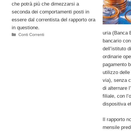
che potrà più che dimezzarsi a
seconda dei comportamenti posti in
essere dal correntista del rapporto ora
in questione.
uria (Banca E
Categorie
Conti Correnti
bancario con i
dell’istituto 
ordinarie ope
pagamento bol
utilizzo dell
via), senza c
di alternare l
filiale, con l
dispositiva ef
Il rapporto n
mensile pred