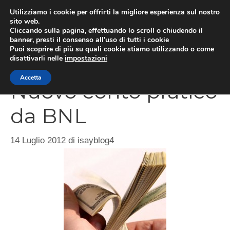
Vai
Utilizziamo i cookie per offrirti la migliore esperienza sul nostro
al
sito web.
Cliccando sulla pagina, effettuando lo scroll o chiudendo il
MEN
contenuto
banner, presti il consenso all’uso di tutti i cookie
Puoi scoprire di più su quali cookie stiamo utilizzando o come
disattivarli nelle
impostazioni
Accetta
Nuovo conto pratico
da BNL
14 Luglio 2012
di
isayblog4