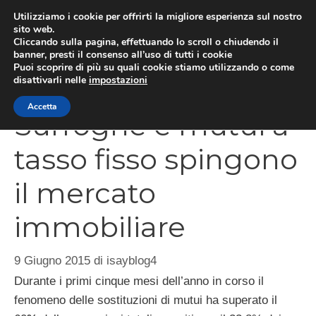
Vai
Utilizziamo i cookie per offrirti la migliore esperienza sul nostro
al
sito web.
Cliccando sulla pagina, effettuando lo scroll o chiudendo il
MEN
contenuto
banner, presti il consenso all’uso di tutti i cookie
Puoi scoprire di più su quali cookie stiamo utilizzando o come
disattivarli nelle
impostazioni
Accetta
Surroghe e mutui a
tasso fisso spingono
il mercato
immobiliare
9 Giugno 2015
di
isayblog4
Durante i primi cinque mesi dell’anno in corso il
fenomeno delle sostituzioni di mutui ha superato il