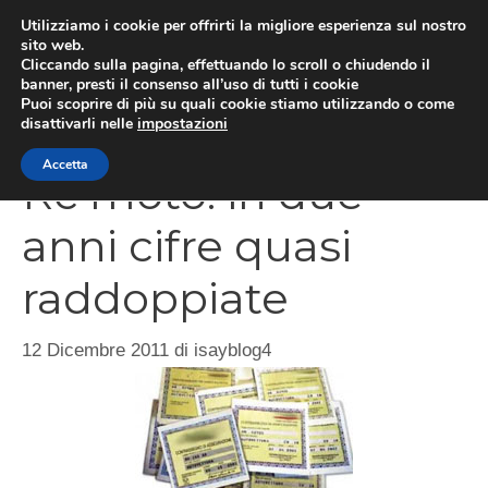
Vai
Utilizziamo i cookie per offrirti la migliore esperienza sul nostro
al
sito web.
Cliccando sulla pagina, effettuando lo scroll o chiudendo il
MEN
contenuto
banner, presti il consenso all’uso di tutti i cookie
Puoi scoprire di più su quali cookie stiamo utilizzando o come
disattivarli nelle
impostazioni
Accetta
Rc moto: in due
anni cifre quasi
raddoppiate
12 Dicembre 2011
di
isayblog4