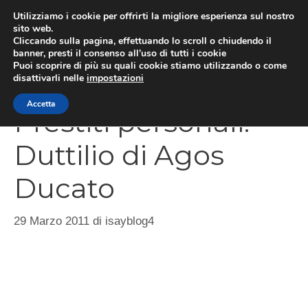
Vai
Utilizziamo i cookie per offrirti la migliore esperienza sul nostro
al
sito web.
Cliccando sulla pagina, effettuando lo scroll o chiudendo il
MEN
contenuto
banner, presti il consenso all’uso di tutti i cookie
Puoi scoprire di più su quali cookie stiamo utilizzando o come
disattivarli nelle
impostazioni
Accetta
Prestiti personali:
Duttilio di Agos
Ducato
29 Marzo 2011
di
isayblog4