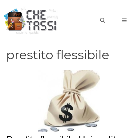
Vai
al
MEN
contenuto
prestito flessibile