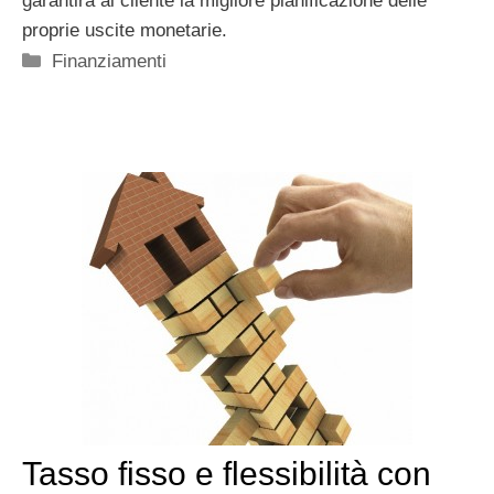
garantirà al cliente la migliore pianificazione delle
proprie uscite monetarie.
Categorie
Finanziamenti
Tasso fisso e flessibilità con