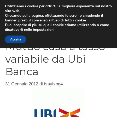
Vai
Utilizziamo i cookie per offrirti la migliore esperienza sul nostro
al
sito web.
Cliccando sulla pagina, effettuando lo scroll o chiudendo il
MEN
contenuto
banner, presti il consenso all’uso di tutti i cookie
Puoi scoprire di più su quali cookie stiamo utilizzando o come
disattivarli nelle
impostazioni
Accetta
Mutuo casa a tasso
variabile da Ubi
Banca
31 Gennaio 2012
di
isayblog4