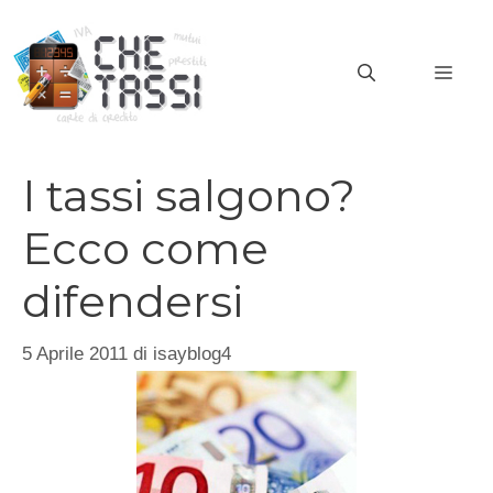
Vai
al
MEN
contenuto
I tassi salgono?
Ecco come
difendersi
5 Aprile 2011
di
isayblog4