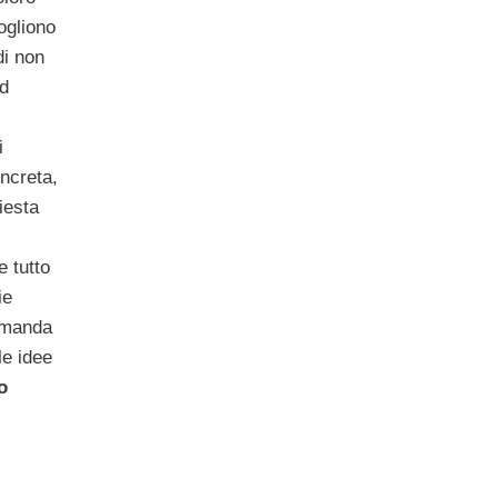
ogliono
di non
ad
i
oncreta,
iesta
 tutto
ie
domanda
le idee
o