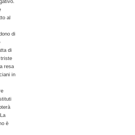
gativo.
e
to al
dono di
o
tta di
triste
ra resa
iani in
re
tituti
oterà
 La
mo è