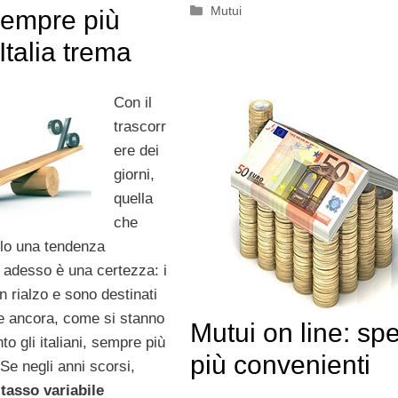
Categorie
Mutui
sempre più
’Italia trema
Con il
trascorr
ere dei
giorni,
quella
che
lo una tendenza
adesso è una certezza: i
n rialzo e sono destinati
 ancora, come si stanno
Mutui on line: sp
o gli italiani, sempre più
più convenienti
Se negli anni scorsi,
l
tasso variabile