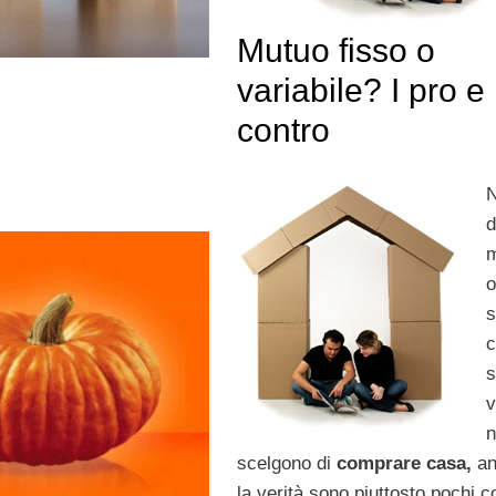
Mutuo fisso o
variabile? I pro e 
contro
N
d
s
s
v
n
scelgono di
comprare casa,
an
la verità sono piuttosto pochi c