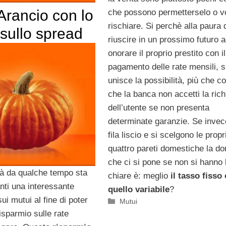
Arancio con lo
che possono permetterselo o v
rischiare. Si perchè alla paura 
sullo spread
riuscire in un prossimo futuro 
onorare il proprio prestito con il
pagamento delle rate mensili, s
unisce la possibilità, più che c
che la banca non accetti la rich
dell’utente se non presenta
determinate garanzie. Se invece
fila liscio e si scelgono le propr
quattro pareti domestiche la 
che ci si pone se non si hanno 
à da qualche tempo sta
chiare è: meglio
il tasso fisso 
nti una interessante
quello variabile
?
i mutui al fine di poter
Categorie
Mutui
isparmio sulle rate