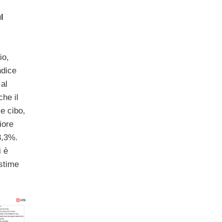
l
io,
ndice
 al
he il
e cibo,
iore
 3,3%.
i è
 stime