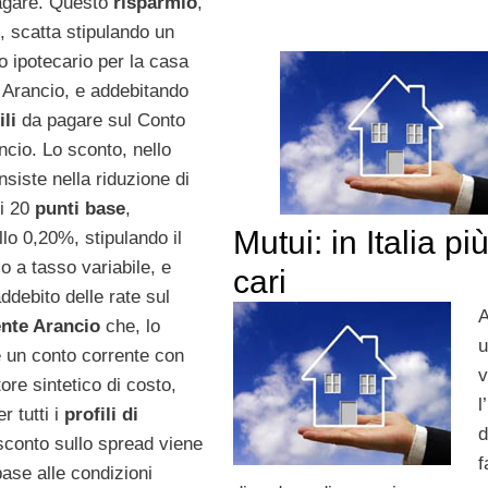
agare. Questo
risparmio
,
e, scatta stipulando un
o ipotecario per la casa
Arancio, e addebitando
li
da pagare sul Conto
ncio. Lo sconto, nello
nsiste nella riduzione di
i 20
punti base
,
Mutui: in Italia pi
lo 0,20%, stipulando il
o a tasso variabile, e
cari
ddebito delle rate sul
nte Arancio
che, lo
è un conto corrente con
v
atore sintetico di costo,
l
r tutti i
profili di
d
sconto sullo spread viene
f
base alle condizioni