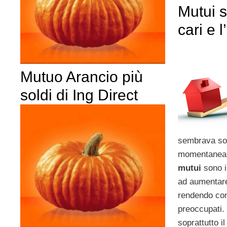
Mutui 
cari e l
Mutuo Arancio più
soldi di Ing Direct
sembrava so
momentanea 
mutui
sono i
ad aumentare
rendendo cont
preoccupati. 
soprattutto i