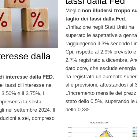
tassi dalla Fed
Meglio
non illudersi troppo su
taglio dei tassi dalla Fed
.
L’inflazione negli Stati Uniti ha
superato le aspettative a genna
raggiungendo il 3% secondo l’i
Cpi, rispetto al 2,9% previsto e
nteresse dalla
2,7% registrato a dicembre. Anc
dato core, che esclude energia 
ha registrato un aumento super
 di interesse dalla FED.
alle previsioni, attestandosi al
ei tassi di interesse nel
L’incremento mensile dei prezz
 3,50% e il 3,75%, il
stato dello 0,5%, superando le
appresenta la sesta
dello 0,3%.
gli nel settembre 2024. Il
 riduzioni a sei, compreso