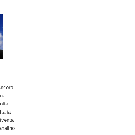
ù
Ancora
una
olta,
’Italia
iventa
analino