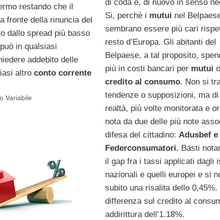
di coda e, di nuovo in senso ne
fermo restando che il
Si, perchè i
mutui
nel Belpaes
 a fronte della rinuncia del
sembrano essere più cari rispet
to dallo spread più basso
resto d’Europa. Gli abitanti del
può in qualsiasi
Belpaese, a tal proposito, spen
iedere addebito delle
più in costi bancari per
mutui
iasi altro
conto corrente
credito al consumo
. Non si tra
tendenze o supposizioni, ma di 
 Variabile
realtà, più volte monitorata e o
nota da due delle più note assoc
difesa del cittadino:
Adusbef e
Federconsumatori.
Basti nota
il gap fra i tassi applicati dagli is
nazionali e quelli europei e si n
subito una risalita dello 0,45%.
differenza sul credito al consu
addirittura dell’1.18%.