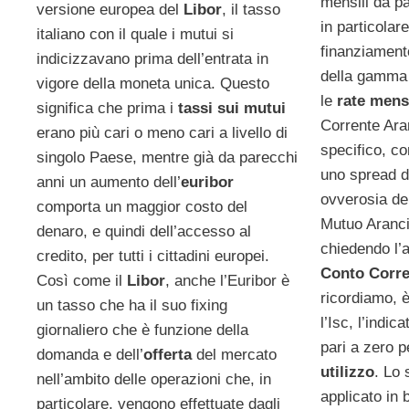
mensili da p
versione europea del
Libor
, il tasso
in particolar
italiano con il quale i mutui si
finanziament
indicizzavano prima dell’entrata in
della gamma 
vigore della moneta unica. Questo
le
rate mensi
significa che prima i
tassi sui mutui
Corrente Ara
erano più cari o meno cari a livello di
specifico, co
singolo Paese, mentre già da parecchi
uno spread d
anni un aumento dell’
euribor
ovverosia del
comporta un maggior costo del
Mutuo Aranci
denaro, e quindi dell’accesso al
chiedendo l’a
credito, per tutti i cittadini europei.
Conto Corre
Così come il
Libor
, anche l’Euribor è
ricordiamo, 
un tasso che ha il suo fixing
l’Isc, l’indic
giornaliero che è funzione della
pari a zero pe
domanda e dell’
offerta
del mercato
utilizzo
. Lo 
nell’ambito delle operazioni che, in
applicato in 
particolare, vengono effettuate dagli