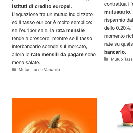
contrattuali 
Istituti di credito europei
.
mutuatario
,
L’equazione tra un mutuo indicizzato
risparmio da
ed il tasso euribor è molto semplice:
dello 0,20%, 
se l’euribor sale, la
rata mensile
momento rich
tende a crescere, mentre se il tasso
rate su quals
interbancario scende sul mercato,
bancario
.
allora le
rate mensili da pagare
sono
Categorie
Mutuo Tasso
meno salate.
Categorie
Mutuo Tasso Variabile