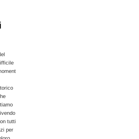
i
el
ifficile
moment
o
torico
che
tiamo
ivendo
on tutti
zi per
oloro