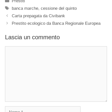
Categorie
Prestiti
Tag
banca marche
,
cessione del quinto
Carta prepagata da Civibank
Prestito ecologico da Banca Regionale Europea
Lascia un commento
Commento
Nome