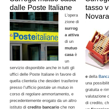
dalle Poste Italiane
tasso v
Novar
L’opera
zione di
surrog
a attiva
di un
mutuo
casa
è
un
servizio disponibile anche in tutti gli
uffici delle Poste Italiane in favore di
e
della
Banca
quella clientela che desideri trasferire
una possibil
presso l’ufficio postale un mutuo in
gratuita e ri
corso di regolare ammortamento, e
valutazione de
precedentemente erogato da un altro
di credito, ch
istituto di
credito bancario
che non