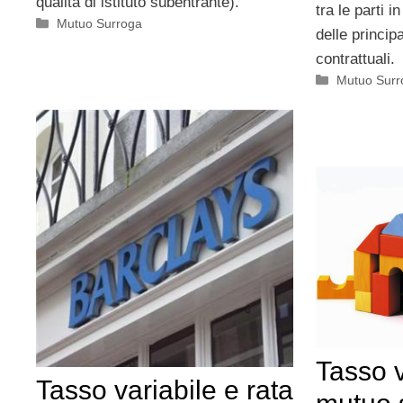
qualità di istituto subentrante).
tra le parti 
Categorie
Mutuo Surroga
delle princip
contrattuali.
Categorie
Mutuo Surr
Tasso v
Tasso variabile e rata