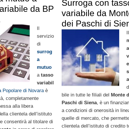
Surroga con tass
ariabile da BP
variabile da Mon
a
dei Paschi di Sie
Il
I
servizio
di
a
surrog
v
a
mutuo
a
tasso
variabil
d
 Popolare di Novara
è
bile in tutte le filiali del
Monte d
ità, completamente
Paschi di Siena
, è un finanzi
messa alla libera
a condizioni di onerosità in lin
lla clientela dell’istituto
quelle di mercato, che permette
e consentirà al titolare di
clientela dell’istituto di credito