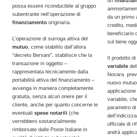
un
finanzia
possa essere riconducibile al gruppo
ammortamento 
subentrante nell’operazione di
da un primo a
finanziamento
originaria.
credito, medi
beneficiario 
L’operazione di surroga attiva del
sul bene ogge
mutuo
, come stabilito dall’allora
“decreto Bersani”, stabilisce che la
Il prodotto d
transazione in oggetto –
variabile
del
rappresentata tecnicamente dalla
Novara preve
portabilità attiva del finanziamento –
nuovo mutuo
avvenga in maniera completamente
applicazione
gratuita, senza alcun onere per il
variabile, c
cliente, anche per quanto concerne le
parametro di 
eventuali
spese notarili
(che
dell’indicizza
verrebbero sostanzialmente
ufficiale di r
rimborsate dalle Poste Italiane in
andrà applica