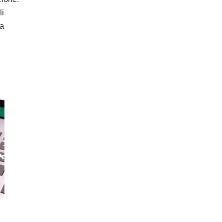
li
la