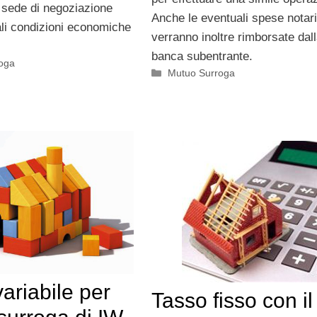
in sede di negoziazione
Anche le eventuali spese notari
ali condizioni economiche
verranno inoltre rimborsate dal
banca subentrante.
oga
Categorie
Mutuo Surroga
ariabile per
Tasso fisso con il