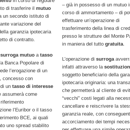
mento
in corso di regolare
– già in possesso di un mutuo i
di trasferire il
mutuo
corso di ammortamento – di po
 un secondo istituto di
effettuare un’operazione di
ante variazione del
trasferimento della linea di cred
della garanzia ipotecaria
presso le strutture del Monte P
tto di contratto.
in maniera del tutto
gratuita
.
i
surroga mutuo
a
tasso
L’operazione di
surroga
avverr
la Banca Popolare di
infatti attraverso la
sostituzio
de l’erogazione di un
soggetto beneficiario della gar
, concesso con
ipotecaria originaria: una trans
 di un
tasso di interesse
che permetterà al cliente di evit
he assumerà come
“vecchi” costi legati alla necess
riferimento
cancellare e reiscrivere la ste
zione l’Euribor o il tasso
garanzia reale, con conseguen
iferimento BCE, ai quali
accorciamento dei tempi neces
to uno spread stabilito
per effettuare una simile opera