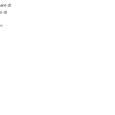
are di
i di
so