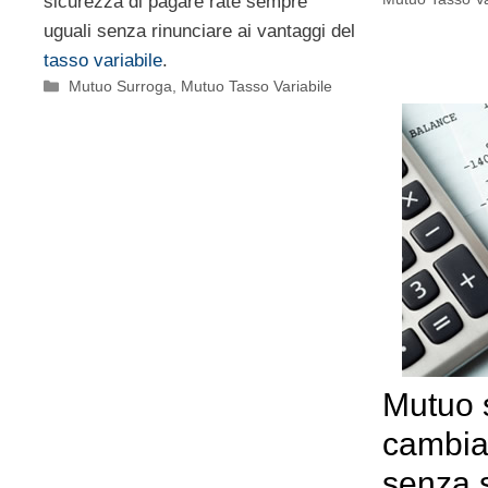
sicurezza di pagare rate sempre
uguali senza rinunciare ai vantaggi del
tasso variabile
.
Categorie
Mutuo Surroga
,
Mutuo Tasso Variabile
Mutuo 
cambia
senza 