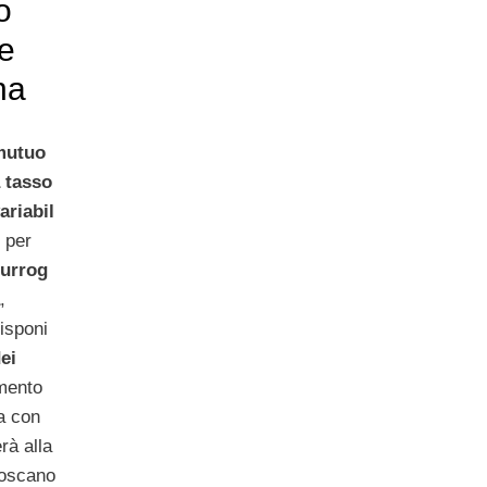
o
te
na
l
mutuo
 tasso
ariabil
e
per
surrog
a
,
isponi
ei
amento
ea con
rà alla
 toscano