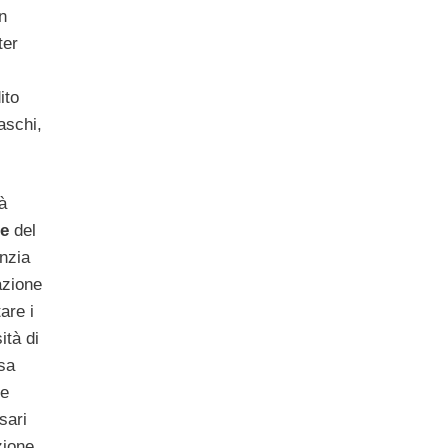
n
ter
ito
aschi,
à
ne
del
anzia
azione
are i
ità di
ssa
te
sari
zione.