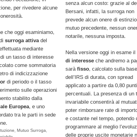
senza alcun costo: grazie al de
zione, per rivedere alcune
Bersani, infatti, la surroga non
 onerosità.
prevede alcun onere di estinzio
mutuo precedente, nessun one
ne che oggi esaminiamo,
notarile, nessuna imposta.
 di
surroga attiva
del
effettuata mediante
Nella versione oggi in esame il
di un tasso di interesse
di interesse
che andremo a pa
alcolato come sommatoria
sarà
fisso
, calcolato sulla bas
tro di indicizzazione
dell’IRS di durata, con spread
bor
di periodo o il tasso
applicato a partire da 0,80 punt
iferimento sulle operazioni
percentuali. La presenza di un 
ento stabilito dalla
invariabile consentirà al mutuat
ale Europea
, e uno
poter rimborsare rate di import
dato tra le parti in sede
e costante nel tempo, potendo 
one.
programmare al meglio l’evoluz
ituzione
,
Mutuo Surroga
,
delle proprie uscite monetarie n
riabile