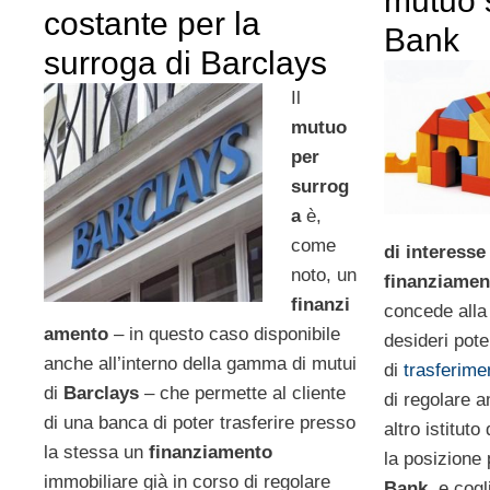
mutuo 
costante per la
Bank
surroga di Barclays
Il
mutuo
per
surrog
a
è,
come
di interesse
noto, un
finanziame
finanzi
concede alla 
amento
– in questo caso disponibile
desideri pot
anche all’interno della gamma di mutui
di
trasferime
di
Barclays
– che permette al cliente
di regolare
di una banca di poter trasferire presso
altro istituto
la stessa un
finanziamento
la posizione 
immobiliare già in corso di regolare
Bank
, e cog