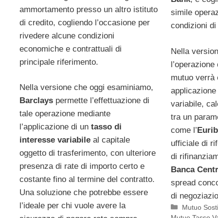
ammortamento presso un altro istituto
simile opera
di credito, cogliendo l’occasione per
condizioni di
rivedere alcune condizioni
economiche e contrattuali di
Nella versio
principale riferimento.
l’operazione
mutuo verrà 
Nella versione che oggi esaminiamo,
applicazione 
Barclays
permette l’effettuazione di
variabile, c
tale operazione mediante
tra un parame
l’applicazione di un
tasso di
come l’
Euri
interesse variabile
al capitale
ufficiale di r
oggetto di trasferimento, con ulteriore
di rifinanziam
presenza di rate di importo certo e
Banca Centr
costante fino al termine del contratto.
spread concor
Una soluzione che potrebbe essere
di negoziazi
l’ideale per chi vuole avere la
Categorie
Mutuo Sost
Mutuo Tasso Va