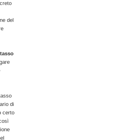
creto
ne del
re
tasso
gare
e
i
tasso
ario di
o certo
così
ione
el