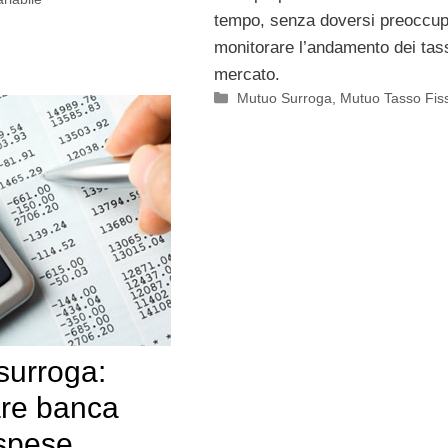
tempo, senza doversi preoccup
monitorare l’andamento dei tass
mercato.
Categorie
Mutuo Surroga
,
Mutuo Tasso Fis
surroga:
re banca
spese