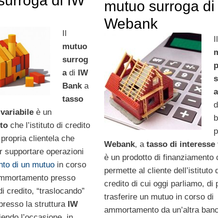
surroga di IW
mutuo surroga di
Webank
Il
I
mutuo
surrog
a
di
IW
Bank
a
tasso
d
 variabile
è un
b
nto
che l’istituto di credito
p
propria clientela che
Webank
, a
tasso di interesse 
er supportare operazioni
è un prodotto di finanziamento
nto di un mutuo
in corso
permette al cliente dell’istituto 
 ammortamento presso
credito di cui oggi parliamo, di 
 di credito, “traslocando”
trasferire un mutuo in corso di
presso la struttura
IW
ammortamento da un’altra banc
liendo l’occasione, in