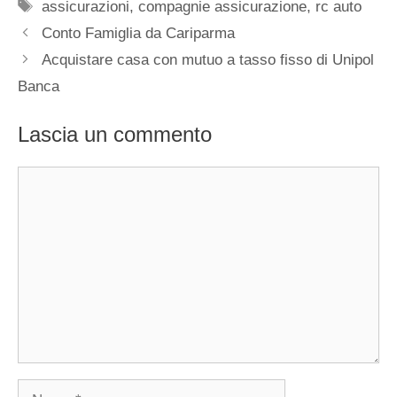
Tag
assicurazioni
,
compagnie assicurazione
,
rc auto
Conto Famiglia da Cariparma
Acquistare casa con mutuo a tasso fisso di Unipol
Banca
Lascia un commento
Commento
Nome