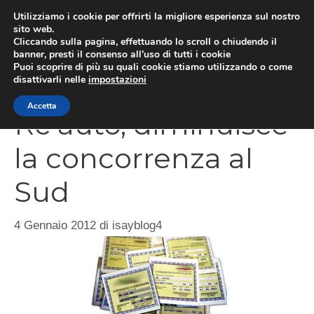
Vai
Utilizziamo i cookie per offrirti la migliore esperienza sul nostro
al
sito web.
Cliccando sulla pagina, effettuando lo scroll o chiudendo il
MEN
contenuto
banner, presti il consenso all’uso di tutti i cookie
Puoi scoprire di più su quali cookie stiamo utilizzando o come
disattivarli nelle
impostazioni
Accetta
Rc auto, diminuisce
la concorrenza al
Sud
4 Gennaio 2012
di
isayblog4