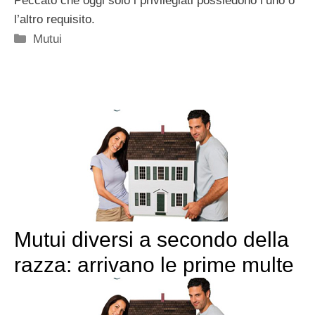
Peccato che oggi solo i privilegiati possiedono l’uno o
l’altro requisito.
Categorie
Mutui
Mutui diversi a secondo della
razza: arrivano le prime multe