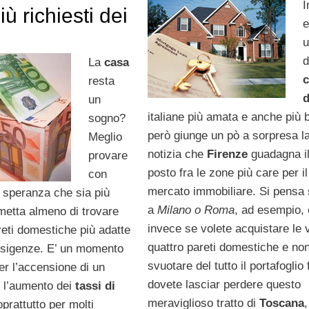
I
 più richiesti dei
e
d
La
casa
c
resta
d
un
italiane più amata e anche più b
sogno?
però giunge un pò a sorpresa l
Meglio
notizia che
Firenze
guadagna il
provare
posto fra le zone più care per il
con
mercato immobiliare. Si pensa 
 speranza che sia più
a
Milano o Roma
, ad esempio,
rmetta almeno di trovare
invece se volete acquistare le 
reti domestiche più adatte
quattro pareti domestiche e no
 esigenze. E’ un momento
svuotare del tutto il portafoglio
r l’accensione di un
dovete lasciar perdere questo
 l’aumento dei
tassi di
meraviglioso tratto di
Toscana
,
prattutto per molti