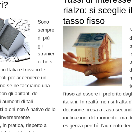
ri?
rialzo: si sceglie i
tasso fisso
Sono
sempre
N
di più
d
gli
p
stranier
i che si
 in Italia e trovano le
d
deali per accendere un
n
no se ne facciamo una
on gli abitanti del
fisso
ad essere il preferito dagl
 aumenti di tali
italiani. In realtà, non si tratta 
ti
a chi non è nativo dello
decisione presa a caso second
 inversamente
inclinazioni del momento, ma d
 in pratica, rispetto a
esigenza perchè l’aumento dei