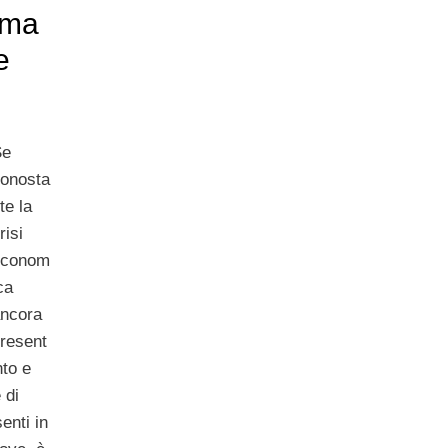
rma
e
Se
onosta
te la
risi
econom
ca
ncora
resent
to e
 di
enti in