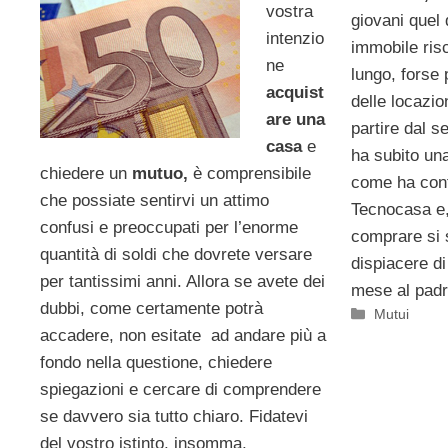
vostra
giovani quel
intenzio
immobile risc
ne
lungo, forse
acquist
delle locazio
are una
partire dal s
casa
e
ha subito una
chiedere un
mutuo,
è comprensibile
come ha con
che possiate sentirvi un attimo
Tecnocasa e, 
confusi e preoccupati per l’enorme
comprare si 
quantità di soldi che dovrete versare
dispiacere d
per tantissimi anni. Allora se avete dei
mese al padr
dubbi, come certamente potrà
Categorie
Mutui
accadere, non esitate ad andare più a
fondo nella questione, chiedere
spiegazioni e cercare di comprendere
se davvero sia tutto chiaro. Fidatevi
del vostro istinto, insomma,