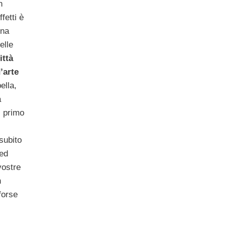
n
ffetti è
una
elle
ittà
’arte
ella,
a
 primo
subito
 ed
vostre
n
 forse