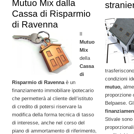
Mutuo Mix dalla
stranie
Cassa di Risparmio
di Ravenna
Il
Mutuo
Mix
della
Cassa
trasferiscono
di
condizioni i
Risparmio di Ravenna
è un
mutuo,
alme
finanziamento immobiliare ipotecario
proporzione c
che permetterà al cliente dell’istituto
Belpaese. Gli
di credito di potersi riservare la
finanziamen
modifica della forma tecnica di tasso
Stivale sono
di interesse, anche nel corso del
proporzionali,
piano di ammortamento di riferimento,