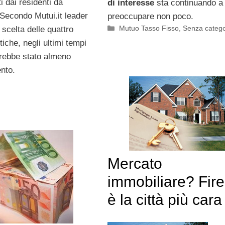
ti dai residenti da
di interesse
sta continuando a
 Secondo Mutui.it leader
preoccupare non poco.
Categorie
Mutuo Tasso Fisso
,
Senza catego
a scelta delle quattro
iche, negli ultimi tempi
rebbe stato almeno
ento.
Mercato
immobiliare? Fir
è la città più cara