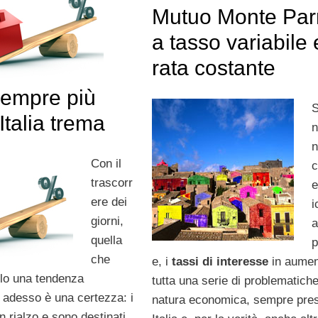
Mutuo Monte Pa
a tasso variabile 
rata costante
sempre più
’Italia trema
n
n
Con il
c
trascorr
ere dei
i
giorni,
a
quella
p
che
e, i
tassi di interesse
in aumen
lo una tendenza
tutta una serie di problematiche
adesso è una certezza: i
natura economica, sempre pres
n rialzo e sono destinati