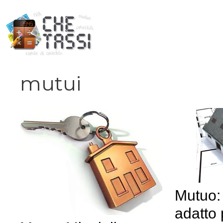
Vai
al
contenuto
mutui
Mutuo: 
adatto 