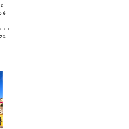
 di
o è
e e i
lzo.