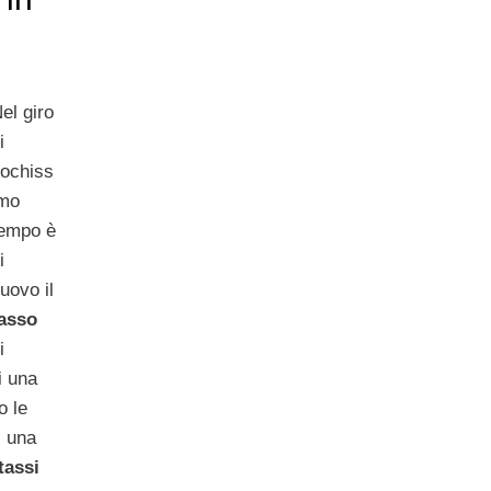
l
el giro
i
ochiss
imo
tempo è
i
uovo il
tasso
i
di una
o le
i una
tassi