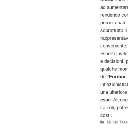
ad aumentare
rendendo cont
preoccupati. 
soprattutto i
rappresentav
conveniente,
esperti invit
e decisioni, 
qualche mome
dell’
Euribor
inflazion­is­
una ulteriore 
esse
. Alcune
calcoli, potr
costi.
Categorie
Mutuo Tasso