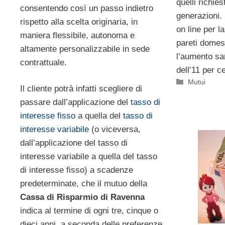
quelli richies
consentendo così un passo indietro
generazioni.
rispetto alla scelta originaria, in
on line per l
maniera flessibile, autonoma e
pareti domest
altamente personalizzabile in sede
l’aumento sa
contrattuale.
dell’11 per c
Categorie
Mutui
Il cliente potrà infatti scegliere di
passare dall’applicazione del
tasso di
interesse fisso
a quella del
tasso di
interesse variabile
(o viceversa,
dall’applicazione del tasso di
interesse variabile a quella del tasso
di interesse fisso) a scadenze
predeterminate, che il mutuo della
Cassa di Risparmio di Ravenna
indica al termine di ogni tre, cinque o
dieci anni, a seconda delle preferenze