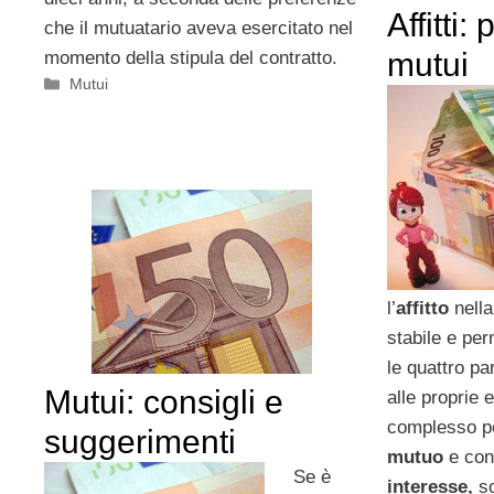
Affitti:
che il mutuatario aveva esercitato nel
mutui
momento della stipula del contratto.
Categorie
Mutui
l’
affitto
nella
stabile e pe
le quattro pa
Mutui: consigli e
alle proprie
complesso pe
suggerimenti
mutuo
e con
Se è
interesse,
so