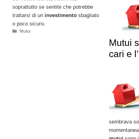
soprattutto se sentite che potrebbe
trattarsi di un
investimento
sbagliato
o poco sicuro.
Categorie
Mutui
Mutui 
cari e l
sembrava so
momentanea 
mutui
sono i