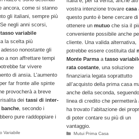
Italia e, per la verità, anche alt
 ancora, come si stanno
vostra intenzione trovare
casa
o gli italiani, sempre più
questo punto è bene cercare di
Se negli anni scorsi,
ottenere un
mutuo
che sia il pi
l
tasso variabile
conveniente possibile anche per
a la scelta più
cliente. Una valida alternativa,
 adesso nonostante gli
potrebbe essere costituita dal
ino a non affrettare tempi
Monte Parma
a
tasso variabil
potrebbe far vivere
rata costante
, una soluzione
nto di ansia. L’aumento
finanziaria legata soprattutto
per far fronte alle spinte
all’acquisto della prima casa m
tiche provocherà a breve
anche della seconda, seguend
risalita dei
tassi di inter­
linea di credito che permetterà 
banche
, secondo i
ha trovato l’abitazione dei prop
ebbero pure raddoppiare i
di poter contare su più di un
vantaggio.
 Variabile
Categorie
Mutui Prima Casa