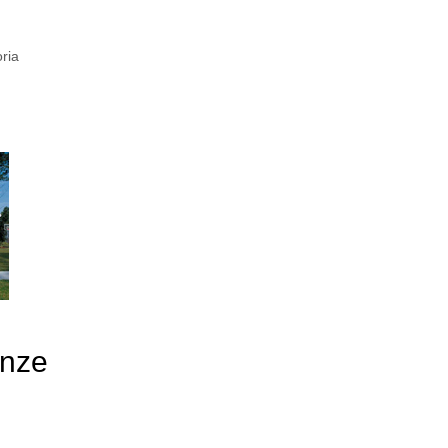
ria
enze