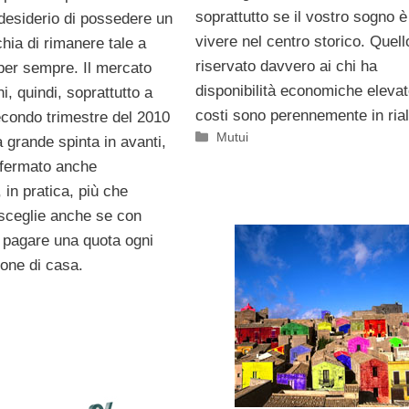
soprattutto se il vostro sogno è
 desiderio di possedere un
vivere nel centro storico. Quell
hia di rimanere tale a
riservato davvero ai chi ha
 per sempre. Il mercato
disponibilità economiche elevat
ni, quindi, soprattutto a
costi sono perennemente in ria
econdo trimestre del 2010
Categorie
Mutui
 grande spinta in avanti,
fermato anche
in pratica, più che
sceglie anche se con
i pagare una quota ogni
one di casa.