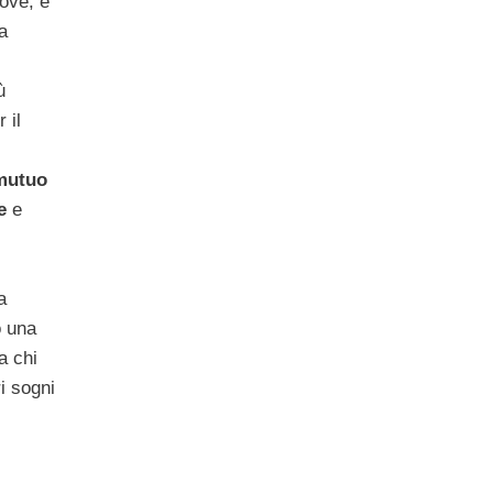
rove, è
a
ù
 il
mutuo
e
e
a
o una
a chi
ri sogni