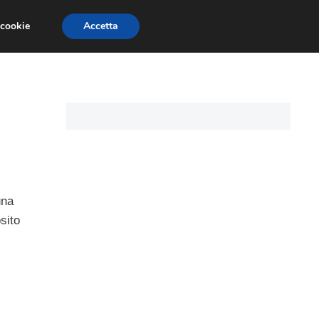
 cookie
Accetta
I PERSONALI
MUTUO TASSO VARIABILE
una
sito