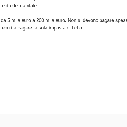
cento del capitale.
 da 5 mila euro a 200 mila euro. Non si devono pagare spes
 tenuti a pagare la sola imposta di bollo.