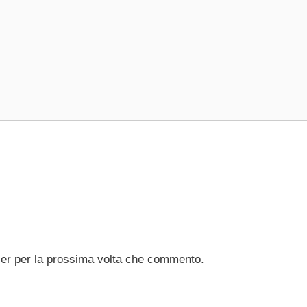
ser per la prossima volta che commento.