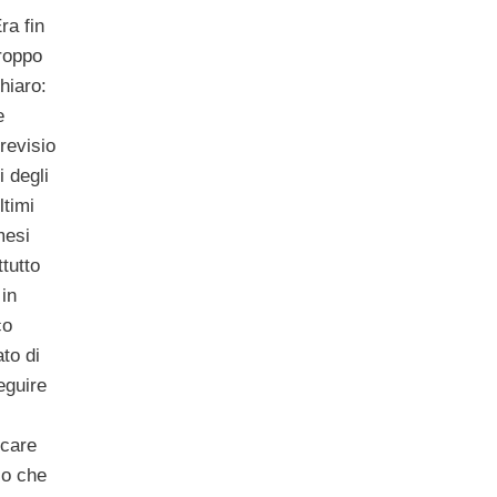
ra fin
roppo
hiaro:
e
revisio
i degli
ltimi
mesi
tutto
 in
co
ato di
eguire
rcare
co che