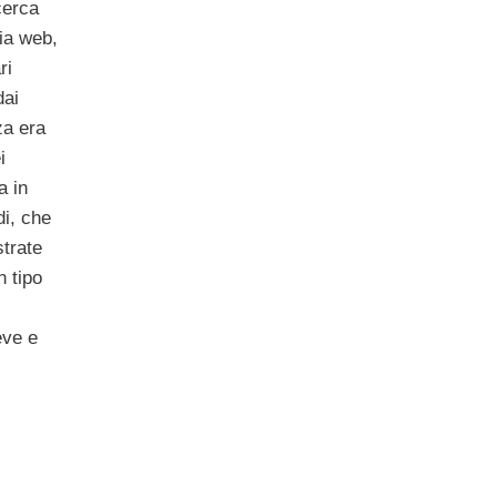
cerca
ia web,
ri
dai
za era
i
a in
di, che
strate
n tipo
eve e