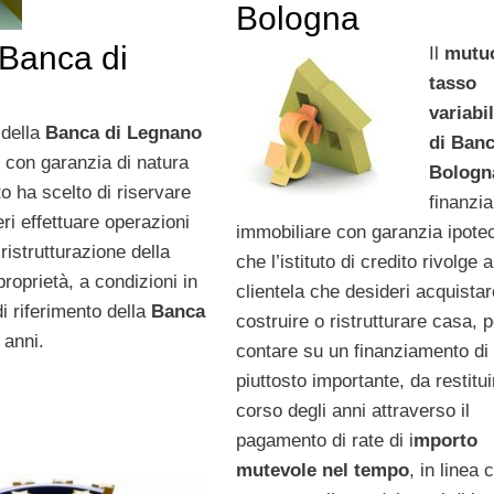
Bologna
 Banca di
Il
mutu
tasso
variabi
E
della
Banca di Legnano
di Banc
 con garanzia di natura
Bologn
ito ha scelto di riservare
finanzi
eri effettuare operazioni
immobiliare con garanzia ipote
ristrutturazione della
che l’istituto di credito rivolge a
roprietà, a condizioni in
clientela che desideri acquistar
di riferimento della
Banca
costruire o ristrutturare casa, 
 anni.
contare su un finanziamento di 
piuttosto importante, da restitui
corso degli anni attraverso il
pagamento di rate di i
mporto
mutevole nel tempo
, in linea 