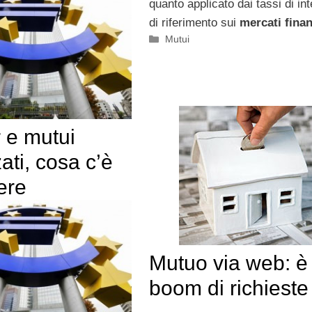
quanto applicato dai tassi di in
di riferimento sui
mercati finan
Categorie
Mutui
 e mutui
zati, cosa c’è
ere
Mutuo via web: è
boom di richieste