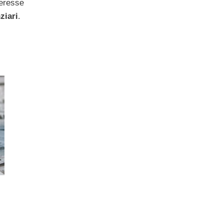
teresse
ziari
.