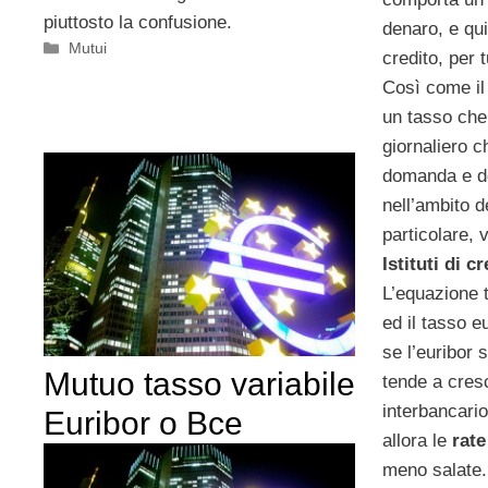
piuttosto la confusione.
denaro, e qui
Categorie
Mutui
credito, per t
Così come i
un tasso che 
giornaliero c
domanda e de
nell’ambito d
particolare, 
Istituti di c
L’equazione 
ed il tasso e
se l’euribor s
Mutuo tasso variabile
tende a cres
interbancari
Euribor o Bce
allora le
rate
meno salate.