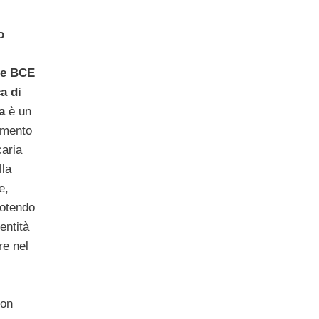
o
le BCE
a di
a
è un
amento
caria
lla
e,
potendo
entità
re nel
con