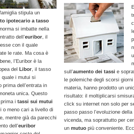
E
amiglia stipula un
t
to ipotecario a tasso
c
 norma si imbatte nella
l
ntratto dell’
euribor
, il
p
resse con il quale
n
te le rate. Ma cosa è
u
bene, l’Euribor è la
opea del
Libor
, il tasso
sull’
aumento dei tassi
e soprat
l quale i mutui si
le polemiche degli scorsi giorni
 prima dell’entrata in
materia, hanno prodotto un uni
 moneta unica. Questo
risultato: il moltiplicarsi smisur
 prima i
tassi sui mutui
click su internet non solo per s
i o meno cari a livello di
passo passo l’evoluzione della
e, mentre già da parecchi
vicenda, ma soprattutto per ce
nto dell’
euribor
un
mutuo
più conveniente. Ec
maggior costo del