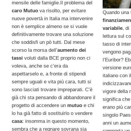
mensile delle famiglie.Il problema del
caro Mutuo
va risolto, per evitare
Quando una f
nuove povertà in Italia ma intervenire
finanziamen
non è semplice almeno se si vuole
variabile
, di
definitivamente trovare una soluzione
lettura sul co
che soddisfi un pò tutti. Dal mese
tasso di inte
scorso la morsa dell’
aumento dei
vengono paga
tassi
voluti dalla BCE proprio non ci
l’Euribor? Eb
voleva, anche se c’era da
versione eur
aspettarselo e, a fronte di stipendi
italiano con i
sempre uguali e vita più cara, tutti si
indicizzavano
sono lasciati trovare impreparati. C’è
vigore della
già chi sta pensando di abbandonare il
significa che
progetto di accendere un
mutuo
e chi
erano più car
lo ha già fatto di sostituirlo o vendere
singolo Paes
casa
: insomma in questo momento,
anni un aume
sembra che a regnare sovrana sia
comporta un 