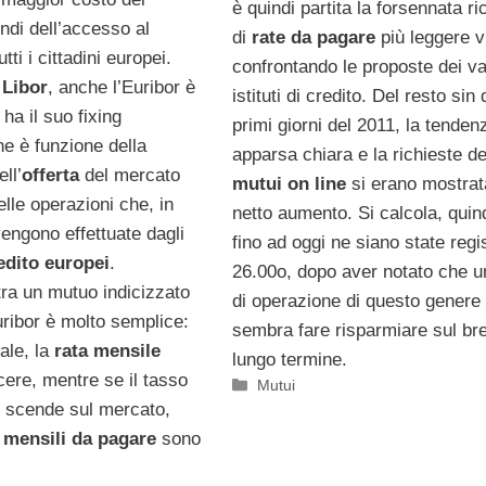
è quindi partita la forsennata ri
ndi dell’accesso al
di
rate da pagare
più leggere v
utti i cittadini europei.
confrontando le proposte dei va
l
Libor
, anche l’Euribor è
istituti di credito. Del resto sin 
ha il suo fixing
primi giorni del 2011, la tenden
he è funzione della
apparsa chiara e la richieste de
ll’
offerta
del mercato
mutui on line
si erano mostrat
elle operazioni che, in
netto aumento. Si calcola, quin
vengono effettuate dagli
fino ad oggi ne siano state regi
redito europei
.
26.00o, dopo aver notato che u
tra un mutuo indicizzato
di operazione di questo genere
uribor è molto semplice:
sembra fare risparmiare sul br
ale, la
rata mensile
lungo termine.
cere, mentre se il tasso
Categorie
Mutui
o scende sul mercato,
 mensili da pagare
sono