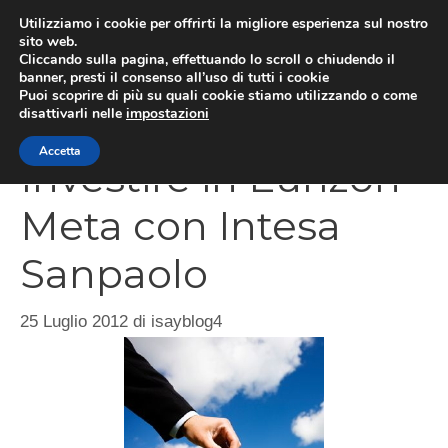
Vai
Utilizziamo i cookie per offrirti la migliore esperienza sul nostro
al
sito web.
Cliccando sulla pagina, effettuando lo scroll o chiudendo il
MEN
contenuto
banner, presti il consenso all’uso di tutti i cookie
Puoi scoprire di più su quali cookie stiamo utilizzando o come
disattivarli nelle
impostazioni
Accetta
Investire in Eurizon
Meta con Intesa
Sanpaolo
25 Luglio 2012
di
isayblog4