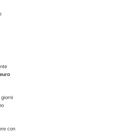
e
ente
 euro
 giorni
no
ere con