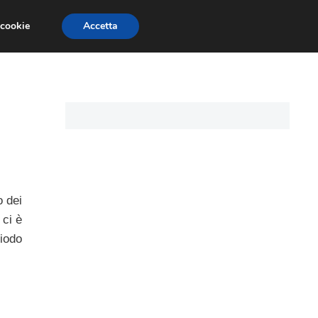
 cookie
Accetta
I PERSONALI
MUTUO TASSO VARIABILE
o dei
 ci è
riodo