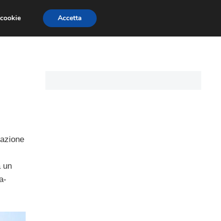
 cookie
Accetta
I PERSONALI
MUTUO TASSO VARIABILE
razione
a un
a-