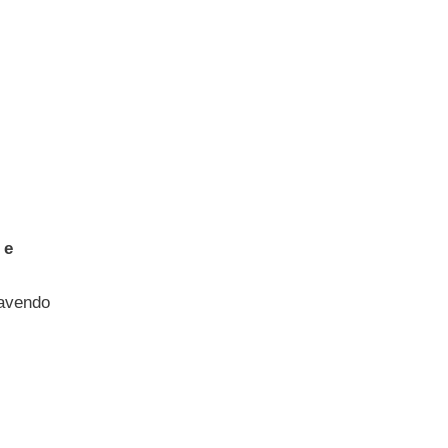
,
 e
 avendo