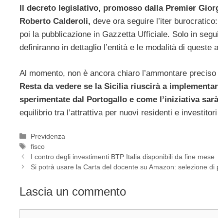
Il decreto legislativo, promosso dalla Premier Giorg
Roberto Calderoli,
deve ora seguire l’iter burocratico
poi la pubblicazione in Gazzetta Ufficiale. Solo in seg
definiranno in dettaglio l’entità e le modalità di queste 
Al momento, non è ancora chiaro l’ammontare preciso de
Resta da vedere se la Sicilia riuscirà a implement
sperimentate dal Portogallo e come l’iniziativa sarà 
equilibrio tra l’attrattiva per nuovi residenti e investi
Categorie
Previdenza
Tag
fisco
I contro degli investimenti BTP Italia disponibili da fine mese
Si potrà usare la Carta del docente su Amazon: selezione di 
Lascia un commento
Commento