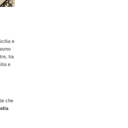
icilia e
iasmo
tre, ha
ilia e
ale che
ella