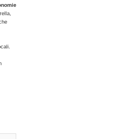
tonomie
ella,
 che
cali.
n