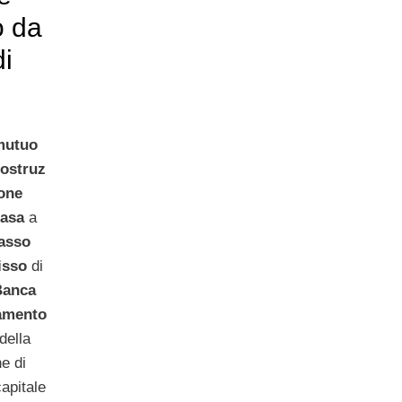
o da
i
l
mutuo
costruz
one
casa
a
tasso
isso
di
Banca
amento
della
e di
capitale