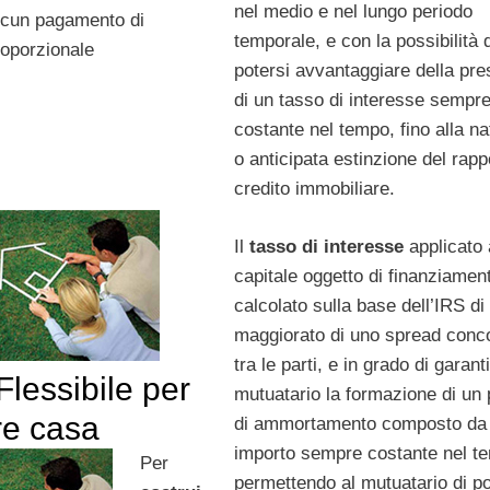
nel medio e nel lungo periodo
alcun pagamento di
temporale, e con la possibilità d
roporzionale
potersi avvantaggiare della pr
di un tasso di interesse sempr
costante nel tempo, fino alla na
o anticipata estinzione del rapp
credito immobiliare.
Il
tasso di interesse
applicato 
capitale oggetto di finanziamen
calcolato sulla base dell’IRS di
maggiorato di uno spread conc
tra le parti, e in grado di garanti
lessibile per
mutuatario la formazione di un 
re casa
di ammortamento composto da 
importo sempre costante nel t
Per
permettendo al mutuatario di po