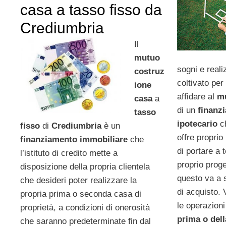
casa a tasso fisso da
Crediumbria
Il
mutuo
sogni e reali
costruz
coltivato per
ione
affidare al
mu
casa
a
di un
finanz
tasso
ipotecario
c
fisso
di
Crediumbria
è un
offre proprio
finanziamento immobiliare
che
di portare a 
l’istituto di credito mette a
proprio proge
disposizione della propria clientela
questo va a 
che desideri poter realizzare la
di acquisto.
propria prima o seconda casa di
le operazioni
proprietà, a condizioni di onerosità
prima o del
che saranno predeterminate fin dal