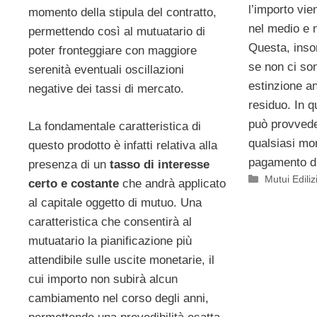
l’importo vien
momento della stipula del contratto,
nel medio e n
permettendo così al mutuatario di
Questa, inso
poter fronteggiare con maggiore
se non ci son
serenità eventuali oscillazioni
estinzione an
negative dei tassi di mercato.
residuo. In q
può provveder
La fondamentale caratteristica di
qualsiasi m
questo prodotto è infatti relativa alla
pagamento di
presenza di un
tasso di interesse
Categorie
Mutui Ediliz
certo e costante
che andrà applicato
al capitale oggetto di mutuo. Una
caratteristica che consentirà al
mutuatario la pianificazione più
attendibile sulle uscite monetarie, il
cui importo non subirà alcun
cambiamento nel corso degli anni,