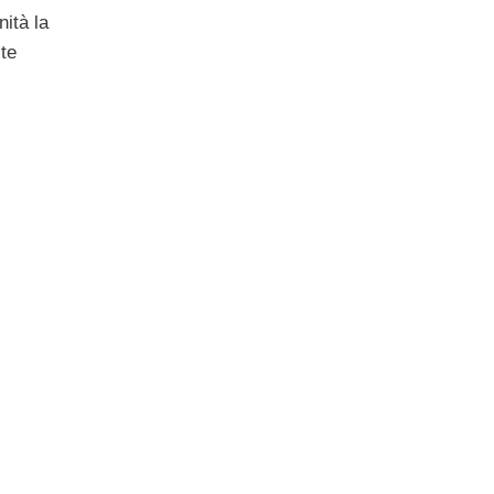
ità la
ite