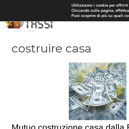
Vai
Utilizziamo i cookie per offrirt
Cliccando sulla pagina, effettua
al
Puoi scoprire di più su quali c
contenuto
costruire casa
Mutuo costruzione casa dalla