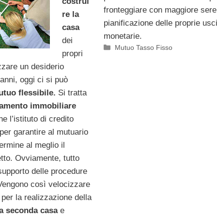
costrui
fronteggiare con maggiore seren
re la
pianificazione delle proprie usc
casa
monetarie.
dei
Categorie
Mutuo Tasso Fisso
propri
zzare un desiderio
 anni, oggi ci si può
tuo flessibile.
Si tratta
iamento immobiliare
he l’istituto di credito
 per garantire al mutuario
termine al meglio il
tto. Ovviamente, tutto
supporto delle procedure
 Vengono così velocizzare
 per la realizzazione della
la seconda casa
e