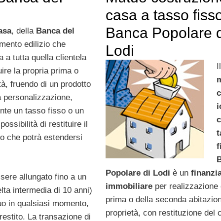
casa a tasso fiss
Banca Popolare d
asa
, della
Banca del
amento edilizio che
Lodi
va a tutta quella clientela
I
ire la propria prima o
à, fruendo di un prodotto
a personalizzazione,
i
nte un tasso fisso o un
ossibilità di restituire il
to che potrà estendersi
f
Popolare di Lodi
è un
finanzi
ssere allungato fino a un
immobiliare
per realizzazione 
ta intermedia di 10 anni)
prima o della seconda abitazion
duo in qualsiasi momento,
proprietà, con restituzione del 
prestito. La transazione di