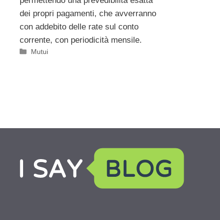
permettendo una prevedibilità esatta
dei propri pagamenti, che avverranno
con addebito delle rate sul conto
corrente, con periodicità mensile.
Categorie
Mutui