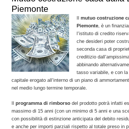
Piemonte
Il
mutuo costruzione c
Piemonte
, è un finanzi
l’istituto di credito riser
che desideri poter costru
seconda casa di propriet
creditizio dall’ampissim
abbinando alternativame
tasso variabile, e con la p
capitale erogato all’interno di un piano di ammortamen
nel medio lungo termine temporale.
Il
programma di rimborso
del prodotto potrà infatti e
massimo di 15 anni (con un minimo di 5 anni e una scel
con possibilità di estinzione anticipata del debito resi
e anche per importi parziali rispetto al totale preso in 