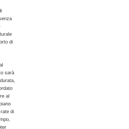
i
esenza
e
turale
orto di
al
to sarà
 durata,
ordato
re al
piano
rate di
empo,
ter