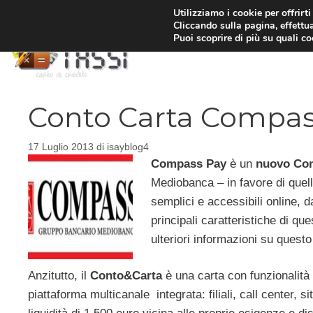
Vai
Utilizziamo i cookie per offrirt
Cliccando sulla pagina, effettua
al
Puoi scoprire di più su quali c
contenuto
Conto Carta Compas
17 Luglio 2013
di
isayblog4
Compass Pay
è un
nuovo Con
Mediobanca – in favore di quella
semplici e accessibili online, d
principali caratteristiche di qu
ulteriori informazioni su quest
Anzitutto, il
Conto&Carta
è una carta con funzionalità 
piattaforma multicanale integrata: filiali, call center, s