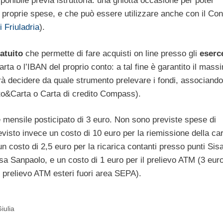
sponibile previa istruttoria: una ghiotta occasione per poter
e proprie spese, e che può essere utilizzare anche con il Con
i Friuladria
).
atuito
che permette di fare acquisti on line presso gli
eserc
rta o l’IBAN del proprio conto: a tal fine è garantito il mass
trà decidere da quale strumento prelevare i fondi, associando 
onto&Carta o Carta di credito Compass).
 mensile posticipato di 3 euro. Non sono previste spese di
isto invece un costo di 10 euro per la riemissione della car
 costo di 2,5 euro per la ricarica contanti presso punti Sisa
esa Sanpaolo, e un costo di 1 euro per il prelievo ATM (3 euro
il prelievo ATM esteri fuori area SEPA).
iulia