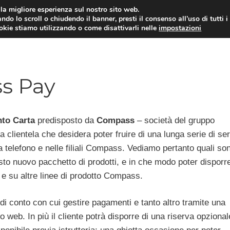
i la migliore esperienza sul nostro sito web.
ndo lo scroll o chiudendo il banner, presti il consenso all’uso di tutti i
ookie stiamo utilizzando o come disattivarli nelle
impostazioni
MUTUI PRIMA CASA
PRESTIT
s Pay
to Carta
predisposto da
Compass
– società del gruppo
 clientela che desidera poter fruire di una lunga serie di ser
a telefono e nelle filiali Compass. Vediamo pertanto quali son
esto nuovo pacchetto di prodotti, e in che modo poter disporre
o e su altre linee di prodotto Compass.
di conto con cui gestire pagamenti e tanto altro tramite una
ito web. In più il cliente potrà disporre di una riserva opzional