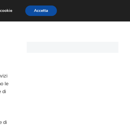
 cookie
Accetta
I PERSONALI
MUTUO TASSO VARIABILE
vizi
o le
 di
e di