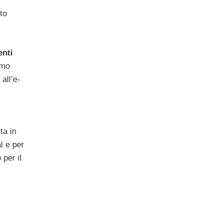
to
enti
imo
all’e-
ta in
l e per
 per il