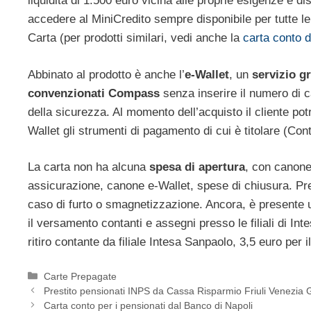
liquidità di 1.500 euro vicina alle proprie esigenze e di
accedere al MiniCredito sempre disponibile per tutte l
Carta (per prodotti similari, vedi anche la
carta conto d
Abbinato al prodotto è anche l’
e-Wallet
, un
servizio gr
convenzionati Compass
senza inserire il numero di ca
della sicurezza. Al momento dell’acquisto il cliente po
Wallet gli strumenti di pagamento di cui è titolare (C
La carta non ha alcuna
spesa di apertura
, con canone
assicurazione, canone e-Wallet, spese di chiusura. Prev
caso di furto o smagnetizzazione. Ancora, è presente un
il versamento contanti e assegni presso le filiali di Int
ritiro contante da filiale Intesa Sanpaolo, 3,5 euro per 
Categorie
Carte Prepagate
Prestito pensionati INPS da Cassa Risparmio Friuli Venezia G
Carta conto per i pensionati dal Banco di Napoli