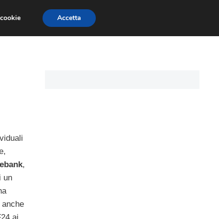
 cookie
Accetta
I PERSONALI
MUTUO TASSO VARIABILE
viduali
e,
ebank
,
i un
ha
a anche
F24 ai