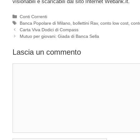
visionabili e scaricabili dal sito Internet Webank.it.
Categorie
Conti Correnti
Tag
Banca Popolare di Milano
,
bollettini Rav
,
conto low cost
,
cont
Carta Viva Dodici di Compass
Mutuo per giovani: Giada di Banca Sella
Lascia un commento
Commento