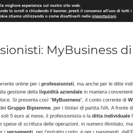
i la migliore esperienza sul nostro sito web.
ndo lo scroll o chiudendo il banner, presti il consenso all’uso di tutti i
ookie stiamo utilizzando o come disattivarli nelle
impostazioni
MUTUI PRIMA CASA
PRESTIT
sionisti: MyBusiness di
rrente online per i
professionisti
, ma anche per le ditte indi
lla gestione della
liquidità aziendale
in maniera convenient
loce. Si presenta così “
MyBusiness
“, il conto corrente di
W
 del
Gruppo Bipiemme
, per i titolari di partita IVA. A fronte d
soli 5 euro al mese, il professionista o la
ditta individuale
le spese di scrittura delle operazioni, in numero illimitato, m
r i
versamenti,
per l’estratto conto, e per i pagamenti, dall’