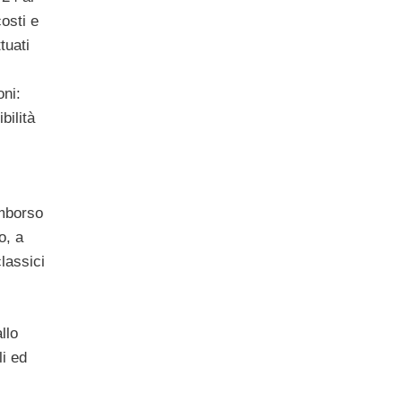
costi e
tuati
oni:
bilità
imborso
o, a
classici
llo
li ed