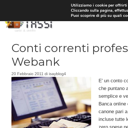
Vai
Utilizziamo i cookie per offrirt
Cliccando sulla pagina, effettua
al
Puoi scoprire di più su quali c
contenuto
Conti correnti profes
Webank
20 Febbraio 2011
di
isayblog4
E’ un conto co
che puntano a
semplice e ve
Banca online
canone pari a 
incluse tutte 
zero spese pe