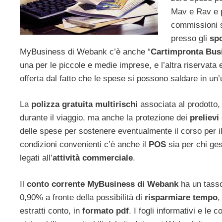
Mav e Rav e p
commissioni so
presso gli
spo
MyBusiness di Webank c’è anche “
Cartimpronta Bus
una per le piccole e medie imprese, e l’altra riservata e
offerta dal fatto che le spese si possono saldare in u
La
polizza gratuita multirischi
associata al prodotto, 
durante il viaggio, ma anche la protezione dei
prelievi
delle spese per sostenere eventualmente il corso per i
condizioni convenienti c’è anche il
POS
sia per chi ges
legati all’
attività
commerciale
.
Il
conto corrente MyBusiness di Webank
ha un tasso
0,90% a fronte della possibilità di
risparmiare tempo
,
estratti conto, in
formato pdf
. I fogli informativi e le 