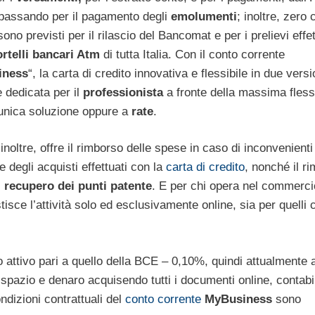
assando per il pagamento degli
emolumenti
; inoltre, zero 
no previsti per il rilascio del Bancomat e per i prelievi effet
rtelli bancari Atm
di tutta Italia. Con il conto corrente
iness
“, la carta di credito innovativa e flessibile in due versi
 dedicata per il
professionista
a fronte della massima flessi
n’unica soluzione oppure a
rate
.
inoltre, offre il rimborso delle spese in caso di inconvenienti
e degli acquisti effettuati con la
carta di credito
, nonché il r
l
recupero dei punti patente
. E per chi opera nel commerci
tisce l’attività solo ed esclusivamente online, sia per quelli 
 attivo pari a quello della BCE – 0,10%, quindi attualmente a
 spazio e denaro acquisendo tutti i documenti online, contabi
condizioni contrattuali del
conto corrente
MyBusiness
sono