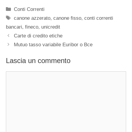
Categorie
Conti Correnti
Tag
canone azzerato
,
canone fisso
,
conti correnti
bancari
,
fineco
,
unicredit
Carte di credito etiche
Mutuo tasso variabile Euribor o Bce
Lascia un commento
Commento