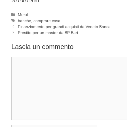
200.000 euro.
Categorie
Mutui
Tag
banche
,
comprare casa
Finanziamento per grandi acquisti da Veneto Banca
Prestito per un master da BP Bari
Lascia un commento
Commento