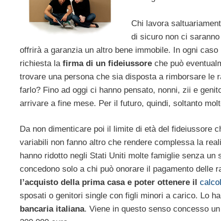
Chi lavora saltuariament
di sicuro non ci saranno
offrirà a garanzia un altro bene immobile. In ogni caso p
richiesta la
firma di un fideiussore
che può eventualm
trovare una persona che sia disposta a rimborsare le rat
farlo? Fino ad oggi ci hanno pensato, nonni, zii e geni
arrivare a fine mese. Per il futuro, quindi, soltanto mol
Da non dimenticare poi il limite di età del fideiussore 
variabili non fanno altro che rendere complessa la real
hanno ridotto negli Stati Uniti molte famiglie senza un 
concedono solo a chi può onorare il pagamento delle rat
l’acquisto della prima casa e poter ottenere il
calcol
sposati o genitori single con figli minori a carico. Lo 
bancaria italiana
. Viene in questo senso concesso un 