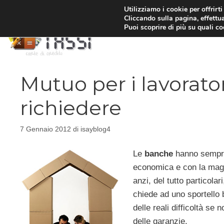
Vai
Utilizziamo i cookie per offrirt
Cliccando sulla pagina, effettua
al
Puoi scoprire di più su quali c
contenuto
Mutuo per i lavoratori
richiedere
7 Gennaio 2012
di
isayblog4
Le
banche
hanno sempre
economica e con la maggi
anzi, del tutto particola
chiede ad uno sportello b
delle reali difficoltà s
delle garanzie.