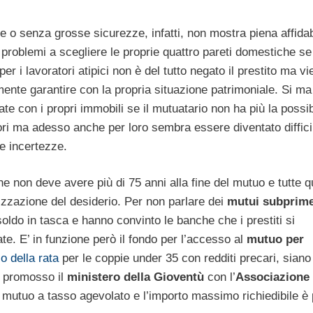
e o senza grosse sicurezze, infatti, non mostra piena affidabi
 problemi a scegliere le proprie quattro pareti domestiche se
er i lavoratori atipici non è del tutto negato il prestito ma vi
ente garantire con la propria situazione patrimoniale. Si m
e con i propri immobili se il mutuatario non ha più la possibi
tori ma adesso anche per loro sembra essere diventato diffici
te incertezze.
che non deve avere più di 75 anni alla fine del mutuo e tutte 
izzazione del desiderio. Per non parlare dei
mutui subprim
soldo in tasca e hanno convinto le banche che i prestiti si
e. E’ in funzione però il fondo per l’accesso al
mutuo per
o della rata
per le coppie under 35 con redditi precari, siano
ha promosso il
ministero della Gioventù
con l’
Associazione
mutuo a tasso agevolato e l’importo massimo richiedibile è 