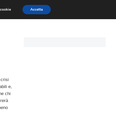
 cookie
Accetta
I PERSONALI
MUTUO TASSO VARIABILE
crisi
bili e,
he chi
rerà
lmeno