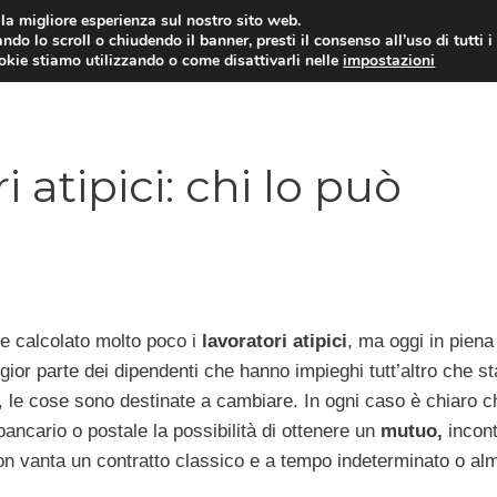
i la migliore esperienza sul nostro sito web.
ndo lo scroll o chiudendo il banner, presti il consenso all’uso di tutti i
ookie stiamo utilizzando o come disattivarli nelle
impostazioni
MUTUI PRIMA CASA
PRESTIT
 atipici: chi lo può
 calcolato molto poco i
lavoratori atipici
, ma oggi in piena 
or parte dei dipendenti che hanno impieghi tutt’altro che sta
ri, le cose sono destinate a cambiare. In ogni caso è chiaro c
ancario o postale la possibilità di ottenere un
mutuo,
incont
e non vanta un contratto classico e a tempo indeterminato o a