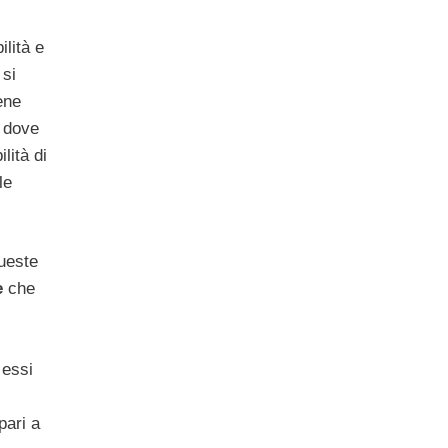
lità e
 si
ene
a dove
lità di
le
queste
e
che
 essi
pari a