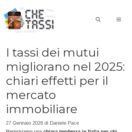
Vai
al
MEN
contenuto
I tassi dei mutui
migliorano nel 2025:
chiari effetti per il
mercato
immobiliare
27 Gennaio 2026
di
Daniele Pace
Registriamo una
chiara tendenza in Italia per chi